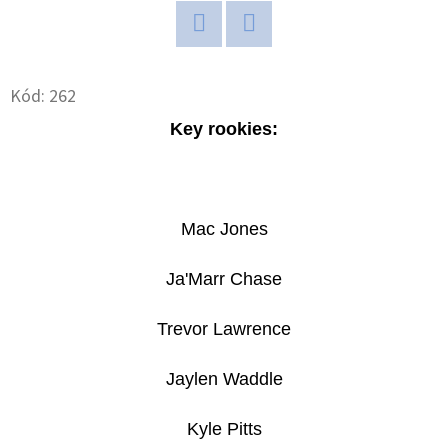
D
Twitter
Facebook
O
P
Kód:
262
O
Key rookies:
R
U
Č
U
Mac Jones
J
E
Ja'Marr Chase
M
E
Trevor Lawrence
Jaylen Waddle
POKÉMON
TCG:
Kyle Pitts
ME05