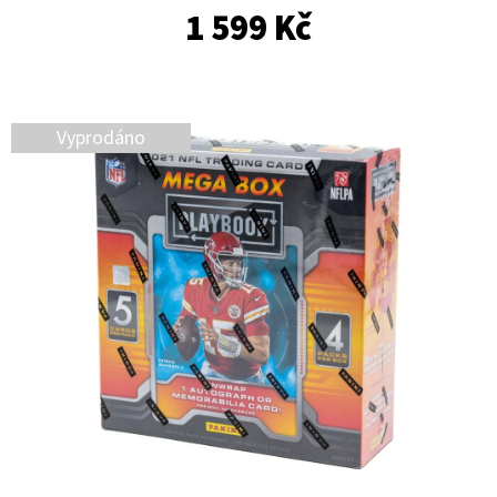
E
1 599 Kč
T
E
N
Vyprodáno
A
J
Í
T
?
HLEDAT