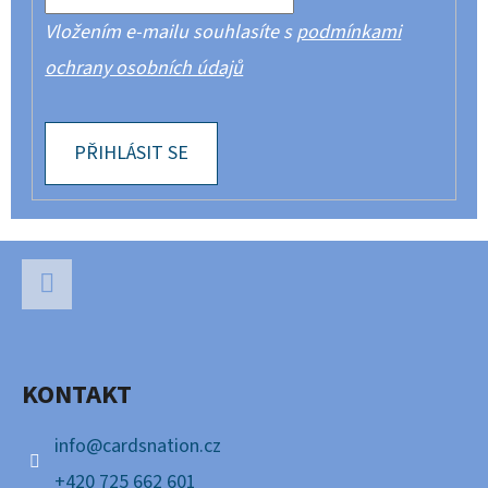
Vložením e-mailu souhlasíte s
podmínkami
ochrany osobních údajů
PŘIHLÁSIT SE
Z
Á
P
Facebook
A
KONTAKT
T
Í
info
@
cardsnation.cz
+420 725 662 601