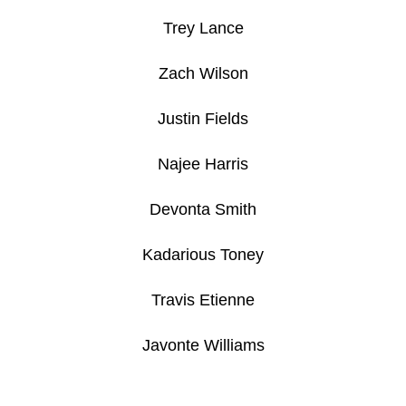
-
PITCH
Trey Lance
BLACK
ELITE
TRAINER
Zach Wilson
BOX
1
Justin Fields
890
Kč
Najee Harris
Devonta Smith
Kadarious Toney
Travis Etienne
Javonte Williams