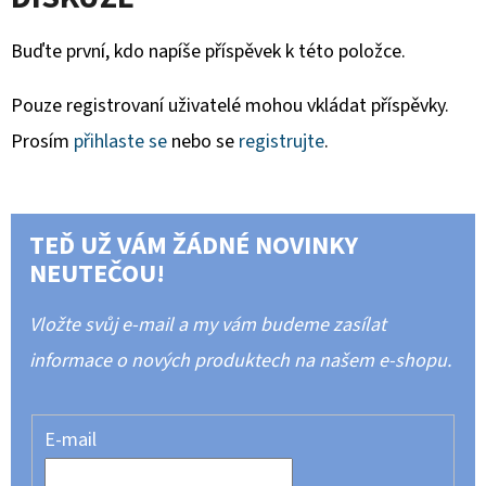
Buďte první, kdo napíše příspěvek k této položce.
Pouze registrovaní uživatelé mohou vkládat příspěvky.
Prosím
přihlaste se
nebo se
registrujte
.
TEĎ UŽ VÁM ŽÁDNÉ NOVINKY
NEUTEČOU!
Vložte svůj e-mail a my vám budeme zasílat
informace o nových produktech na našem e-shopu.
E-mail