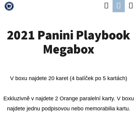
K
Hledat
Náku
Přejít
O
Zpět
Zpět
na
koší
Š
obsah
2021 Panini Playbook
Í
C
K
Megabox
O
P
O
T
V boxu najdete 20 karet (4 balíček po 5 kartách)
Ř
E
Exkluzivně v najdete 2 Orange paralelní karty. V boxu
B
najdete jednu podpisovou nebo memorabilia kartu.
U
J