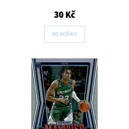
E
T
30 Kč
E
N
DO KOŠÍKU
A
J
Í
T
?
HLEDAT