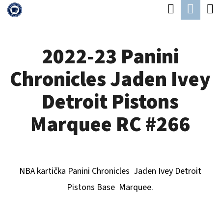
K
Hledat
Náku
Přejít
O
Zpět
Zpět
na
koší
Š
obsah
2022-23 Panini
Í
C
K
Chronicles Jaden Ivey
O
P
Detroit Pistons
O
Marquee RC #266
T
Ř
E
NBA kartička Panini Chronicles
Jaden Ivey Detroit
B
Pistons
B
ase Marquee.
U
J