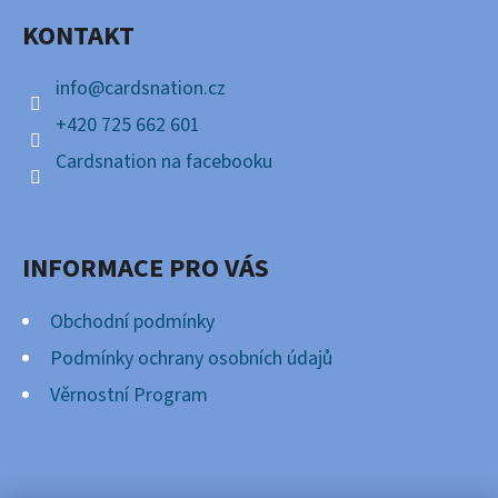
A
KONTAKT
T
Í
info
@
cardsnation.cz
+420 725 662 601
Cardsnation na facebooku
INFORMACE PRO VÁS
Obchodní podmínky
Podmínky ochrany osobních údajů
Věrnostní Program