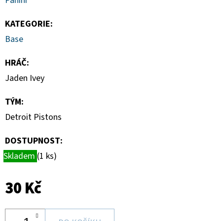
Panini
HAUNTED
HOOPS
PACK
KATEGORIE
:
29
Base
Kč
HRÁČ
:
Jaden Ivey
TÝM
:
Detroit Pistons
DOSTUPNOST:
Skladem
(1 ks)
30 Kč