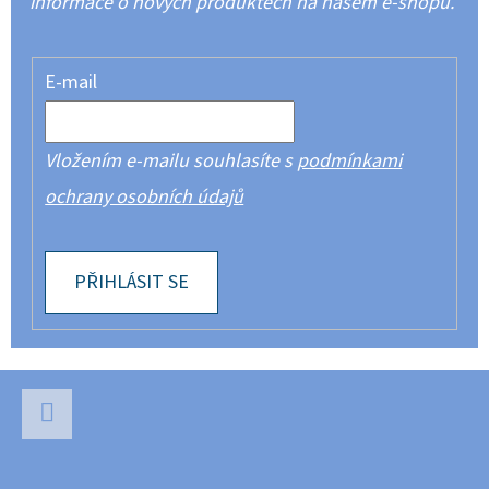
informace o nových produktech na našem e-shopu.
E-mail
Vložením e-mailu souhlasíte s
podmínkami
ochrany osobních údajů
PŘIHLÁSIT SE
Z
Á
P
Facebook