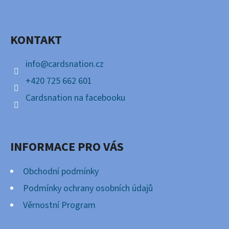
P
Facebook
A
KONTAKT
T
Í
info
@
cardsnation.cz
+420 725 662 601
Cardsnation na facebooku
INFORMACE PRO VÁS
Obchodní podmínky
Podmínky ochrany osobních údajů
Věrnostní Program