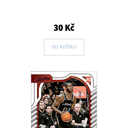
E
T
E
30 Kč
N
A
DO KOŠÍKU
J
Í
T
?
HLEDAT