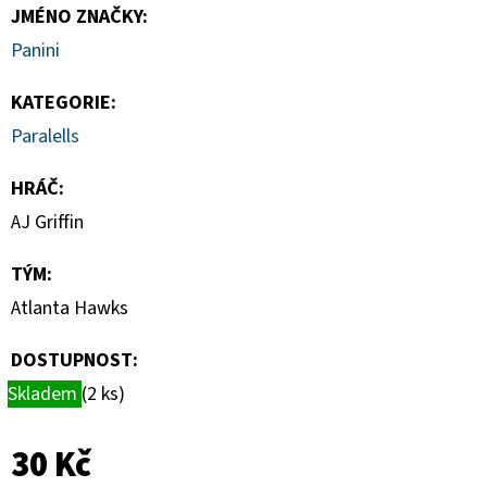
HAUNTED
JMÉNO ZNAČKY
:
HOOPS
PACK
Panini
29
Kč
KATEGORIE
:
Paralells
HRÁČ
:
AJ Griffin
TÝM
:
Atlanta Hawks
DOSTUPNOST:
Skladem
(2 ks)
30 Kč