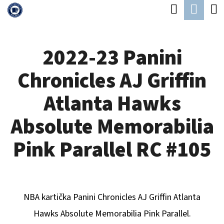
K
Hledat
Náku
Přejít
O
Zpět
Zpět
na
koší
Š
obsah
2022-23 Panini
Í
C
K
Chronicles AJ Griffin
O
P
Atlanta Hawks
O
Absolute Memorabilia
T
Ř
Pink Parallel RC #105
E
B
U
NBA kartička Panini Chronicles
AJ Griffin Atlanta
J
Hawks
Absolute Memorabilia Pink Parallel.