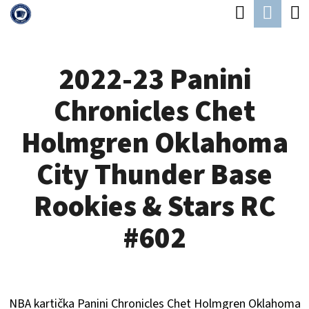
K
Hledat
Náku
Přejít
O
Zpět
Zpět
na
koší
Š
obsah
2022-23 Panini
Í
C
K
Chronicles Chet
O
P
Holmgren Oklahoma
O
City Thunder Base
T
Ř
Rookies & Stars RC
E
#602
B
U
J
NBA kartička Panini Chronicles
Chet Holmgren Oklahoma