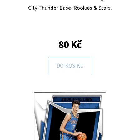
E
City Thunder
B
ase Rookies & Stars.
T
E
N
A
80 Kč
J
Í
DO KOŠÍKU
T
?
HLEDAT