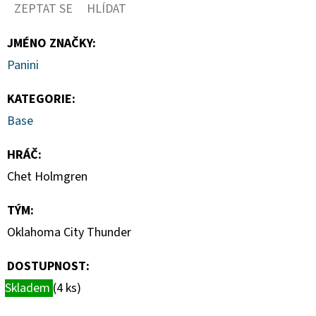
CARD
ZEPTAT SE
HLÍDAT
CASE
35PT
JMÉNO ZNAČKY
:
55
Panini
Kč
KATEGORIE
:
Base
HRÁČ
:
Chet Holmgren
TÝM
:
Oklahoma City Thunder
DOSTUPNOST:
Skladem
(4 ks)