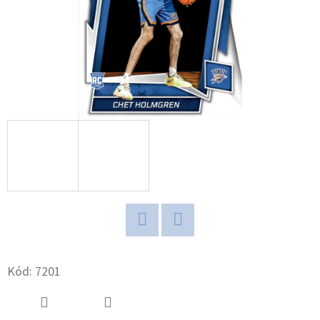
D
O
P
O
R
U
Č
U
J
E
M
E
Twitter
Facebook
Kód:
7201
ULTIMATE
GUARD
MAGNETIC