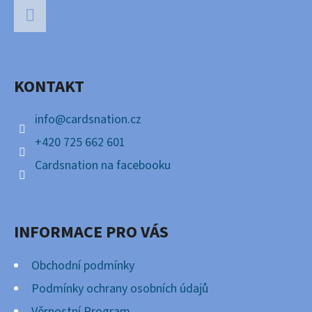
Á
P
Facebook
A
KONTAKT
T
Í
info
@
cardsnation.cz
+420 725 662 601
Cardsnation na facebooku
INFORMACE PRO VÁS
Obchodní podmínky
Podmínky ochrany osobních údajů
Věrnostní Program