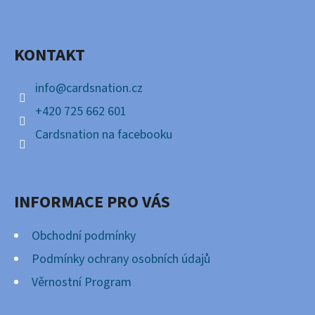
P
Facebook
A
KONTAKT
T
Í
info
@
cardsnation.cz
+420 725 662 601
Cardsnation na facebooku
INFORMACE PRO VÁS
Obchodní podmínky
Podmínky ochrany osobních údajů
Věrnostní Program