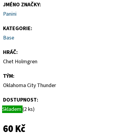
-
JMÉNO ZNAČKY
:
1
KS
Panini
7
Kč
KATEGORIE
:
Base
HRÁČ
:
Chet Holmgren
TÝM
:
Oklahoma City Thunder
DOSTUPNOST:
Skladem
(2 ks)
60 Kč