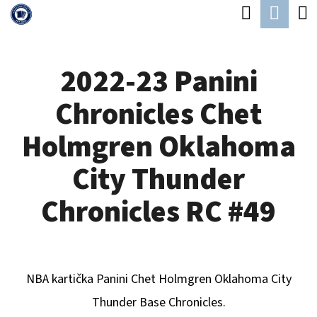
K
Hledat
Náku
Přejít
O
Zpět
Zpět
na
koší
Š
obsah
2022-23 Panini
Í
C
K
Chronicles Chet
O
P
Holmgren Oklahoma
O
City Thunder
T
Ř
Chronicles RC #49
E
B
U
NBA kartička Panini
Chet Holmgren Oklahoma City
J
Thunder
B
ase Chronicles.