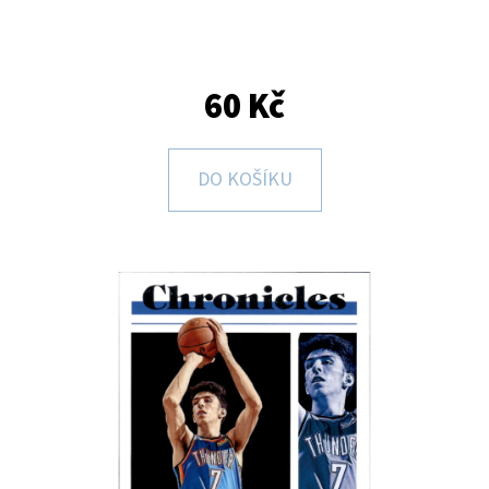
E
T
E
60 Kč
N
A
DO KOŠÍKU
J
Í
T
?
HLEDAT