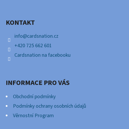
P
Facebook
A
KONTAKT
T
Í
info
@
cardsnation.cz
+420 725 662 601
Cardsnation na facebooku
INFORMACE PRO VÁS
Obchodní podmínky
Podmínky ochrany osobních údajů
Věrnostní Program