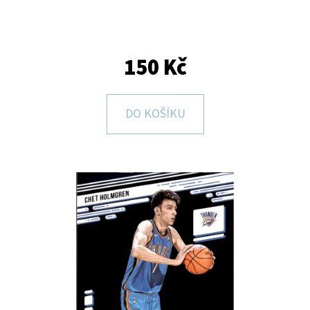
E
T
E
150 Kč
N
A
DO KOŠÍKU
J
Í
T
?
HLEDAT