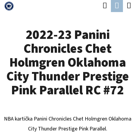
K
Hledat
Náku
Přejít
O
Zpět
Zpět
na
koší
Š
obsah
2022-23 Panini
Í
C
K
Chronicles Chet
O
P
Holmgren Oklahoma
O
City Thunder Prestige
T
Ř
Pink Parallel RC #72
E
B
U
NBA kartička Panini Chronicles
Chet Holmgren Oklahoma
J
City Thunder
Prestige Pink Parallel.