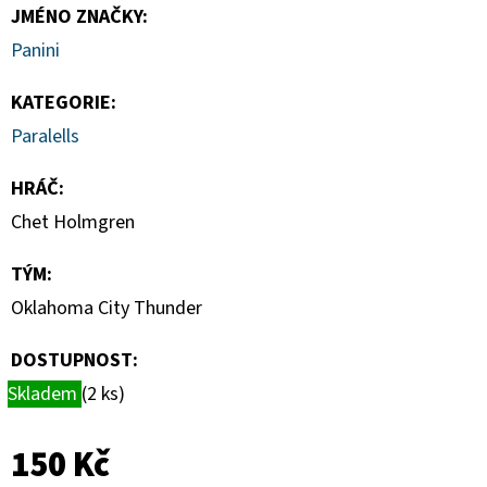
DONRUSS
JMÉNO ZNAČKY
:
HOBBY
BOX
Panini
5
990
KATEGORIE
:
Kč
Paralells
HRÁČ
:
Chet Holmgren
TÝM
:
Oklahoma City Thunder
DOSTUPNOST:
Skladem
(2 ks)
150 Kč