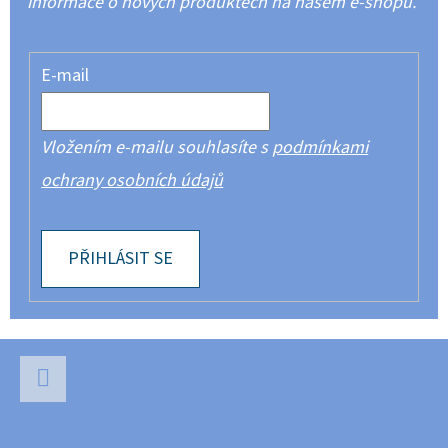
informace o nových produktech na našem e-shopu.
E-mail
Vložením e-mailu souhlasíte s
podmínkami
ochrany osobních údajů
PŘIHLÁSIT SE
Z
Á
P
Facebook