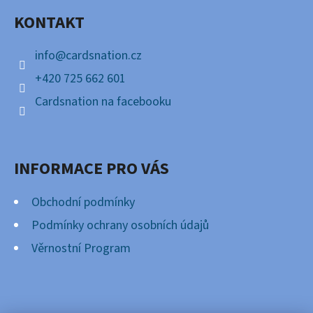
A
KONTAKT
T
Í
info
@
cardsnation.cz
+420 725 662 601
Cardsnation na facebooku
INFORMACE PRO VÁS
Obchodní podmínky
Podmínky ochrany osobních údajů
Věrnostní Program