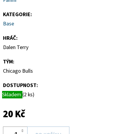
Panini
CARD
CASE
35PT
KATEGORIE
:
55
Base
Kč
HRÁČ
:
Dalen Terry
TÝM
:
Chicago Bulls
DOSTUPNOST:
Skladem
(2 ks)
20 Kč