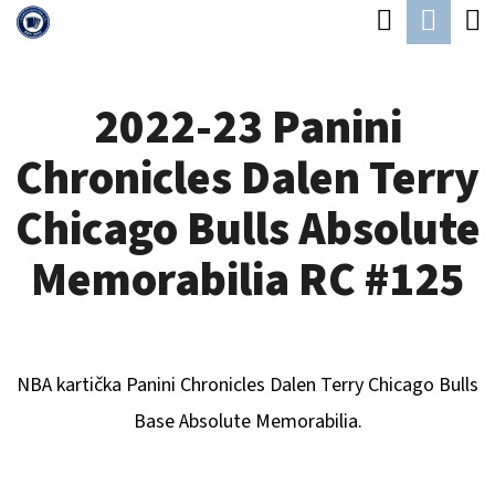
K
Hledat
Náku
Přejít
O
Zpět
Zpět
na
koší
Š
obsah
2022-23 Panini
Í
C
K
Chronicles Dalen Terry
O
P
Chicago Bulls Absolute
O
Memorabilia RC #125
T
Ř
E
NBA kartička Panini Chronicles
Dalen Terry Chicago Bulls
B
B
ase Absolute Memorabilia.
U
J