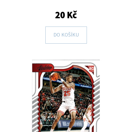
E
T
20 Kč
E
N
DO KOŠÍKU
A
J
Í
T
?
HLEDAT