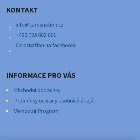
A
KONTAKT
T
Í
info
@
cardsnation.cz
+420 725 662 601
Cardsnation na facebooku
INFORMACE PRO VÁS
Obchodní podmínky
Podmínky ochrany osobních údajů
Věrnostní Program