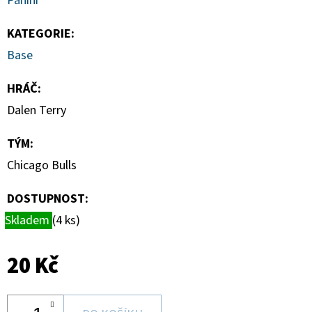
Panini
MAGNETICKÉ
HOLDERY
(1KS)
KATEGORIE
:
19
Base
Kč
HRÁČ
:
Dalen Terry
TÝM
:
Chicago Bulls
DOSTUPNOST:
Skladem
(4 ks)
20 Kč