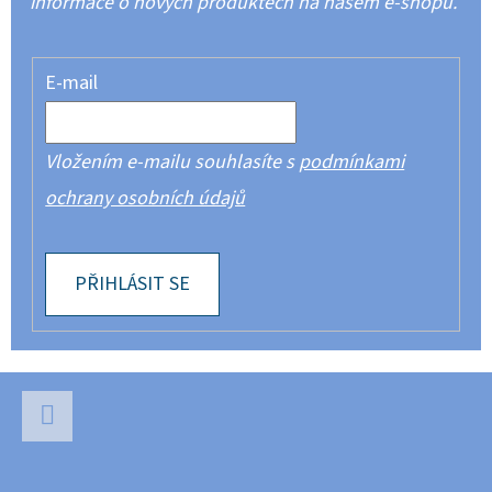
informace o nových produktech na našem e-shopu.
E-mail
Vložením e-mailu souhlasíte s
podmínkami
ochrany osobních údajů
PŘIHLÁSIT SE
Z
Á
P
Facebook