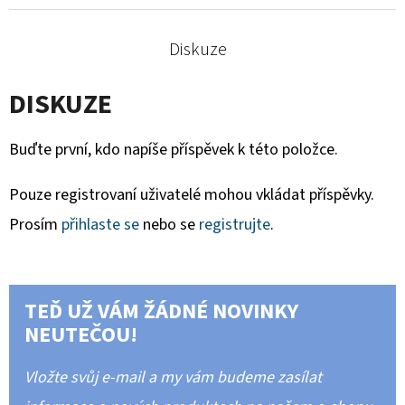
Diskuze
DISKUZE
Buďte první, kdo napíše příspěvek k této položce.
Pouze registrovaní uživatelé mohou vkládat příspěvky.
Prosím
přihlaste se
nebo se
registrujte
.
TEĎ UŽ VÁM ŽÁDNÉ NOVINKY
NEUTEČOU!
Vložte svůj e-mail a my vám budeme zasílat