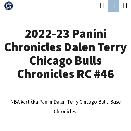
K
Hledat
Náku
Přejít
O
Zpět
Zpět
na
koší
Š
obsah
2022-23 Panini
Í
C
K
Chronicles Dalen Terry
O
P
Chicago Bulls
O
Chronicles RC #46
T
Ř
E
NBA kartička Panini
Dalen Terry Chicago Bulls
B
ase
B
Chronicles.
U
J