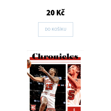
E
T
20 Kč
E
N
DO KOŠÍKU
A
J
Í
T
?
HLEDAT