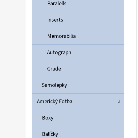
Í
Paralells
P
A
Inserts
ULTIMATE GUARD MAGNETIC CARD CASE 35PT
N
55 Kč
Memorabilia
E
L
Autograph
Grade
Samolepky
Americký Fotbal
Boxy
Balíčky