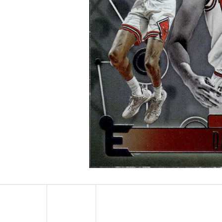
ULTRA PRO PLATINUM - 1 KS
POKÉMON TCG: ME0
BOOSTER BUNDLE
7 Kč
990 Kč