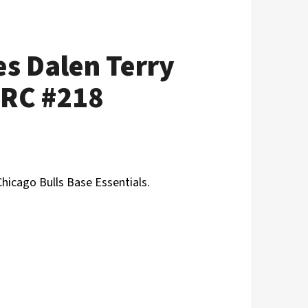
es Dalen Terry
 RC #218
Chicago Bulls
B
ase Essentials.