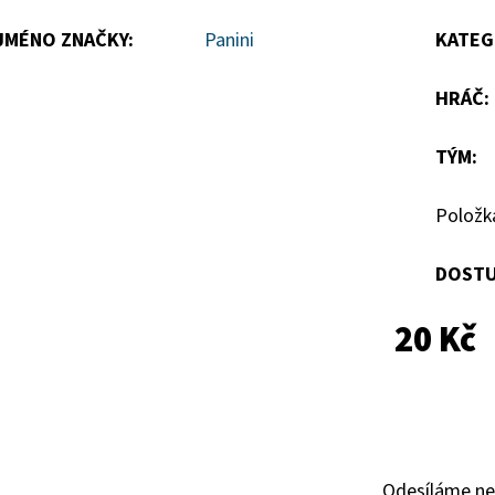
hvězdiček.
JMÉNO ZNAČKY
:
Panini
KATEG
HRÁČ
:
TÝM
:
Položk
DOSTU
20 Kč
Odesíláme ne