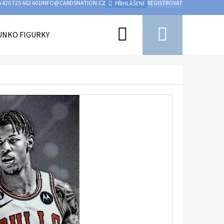
+420 725 662 601
INFO@CARDSNATION.CZ
REGISTROVAT
PŘIHLÁŠENÍ
Hledat
Nákupn
UNKO FIGURKY
PŘÍSLUŠENSTVÍ
UFC
HOKEJ
košík
Následující