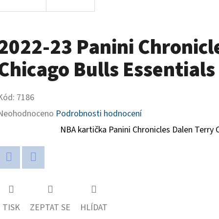
2022-23 Panini Chronicl
Chicago Bulls Essentials
Kód:
7186
Průměrné
Neohodnoceno
Podrobnosti hodnocení
hodnocení
NBA kartička Panini Chronicles
Dalen Terry 
produktu
je
Twitter
Facebook
0,0
z
TISK
ZEPTAT SE
HLÍDAT
5