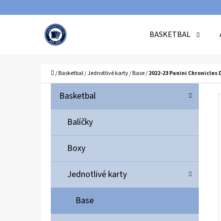
K
Přejít
O
Zpět
Zpět
na
BASKETBAL
Š
do
do
obsah
Í
obchodu
obchodu
C
K
Domů
/
Basketbal
/
Jednotlivé karty
/
Base
/
2022-23 Panini Chronicles 
P
K
Přeskočit
Basketbal
A
O
kategorie
T
S
Balíčky
E
T
G
Boxy
O
R
R
A
Jednotlivé karty
I
N
E
N
Base