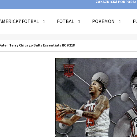
ZÁKAZNICKÁ PODPORA:
AMERICKÝ FOTBAL
FOTBAL
POKÉMON
F
O POTŘEBUJETE NAJÍT?
Dalen Terry Chicago Bulls Essentials RC #218
HLEDAT
DOPORUČUJEME