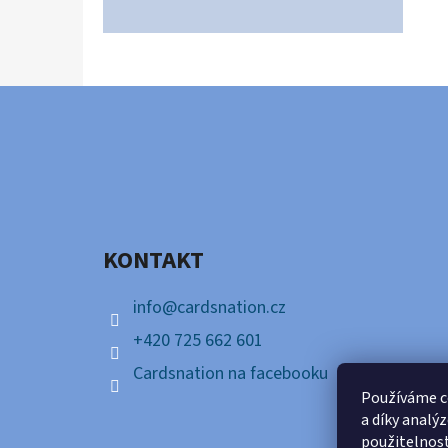
Z
Á
P
A
KONTAKT
T
Í
info
@
cardsnation.cz
+420 725 662 601
Cardsnation na facebooku
Používáme c
a díky analý
použitelnos