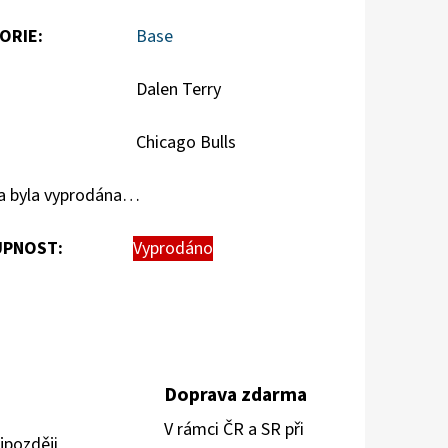
ORIE
:
Base
Dalen Terry
Chicago Bulls
a byla vyprodána…
PNOST:
Vyprodáno
Doprava zdarma
V rámci ČR a SR při
jpozději