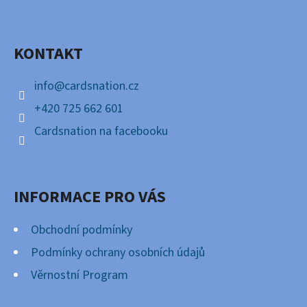
P
Facebook
A
KONTAKT
T
Í
info
@
cardsnation.cz
+420 725 662 601
Cardsnation na facebooku
INFORMACE PRO VÁS
Obchodní podmínky
Podmínky ochrany osobních údajů
Věrnostní Program