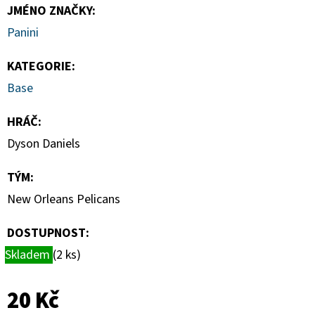
-
JMÉNO ZNAČKY
:
PITCH
BLACK
Panini
BOOSTER
BUNDLE
KATEGORIE
:
990
Base
Kč
HRÁČ
:
Dyson Daniels
TÝM
:
New Orleans Pelicans
DOSTUPNOST:
Skladem
(2 ks)
20 Kč