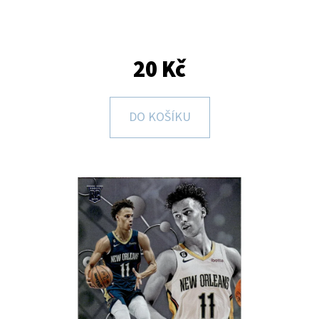
E
T
E
20 Kč
N
A
DO KOŠÍKU
J
Í
T
?
HLEDAT