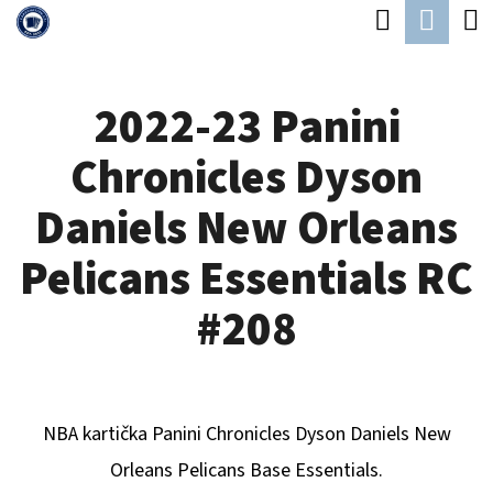
K
Hledat
Náku
Přejít
O
Zpět
Zpět
na
koší
Š
obsah
2022-23 Panini
Í
C
K
Chronicles Dyson
O
P
Daniels New Orleans
O
Pelicans Essentials RC
T
Ř
#208
E
B
U
NBA kartička Panini Chronicles
Dyson Daniels New
J
Orleans Pelicans
B
ase Essentials.