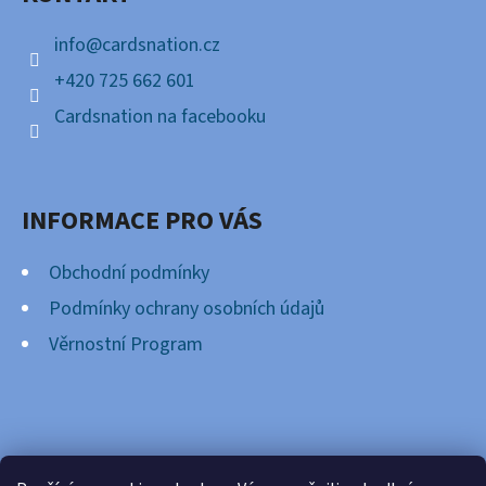
T
Í
info
@
cardsnation.cz
+420 725 662 601
Cardsnation na facebooku
INFORMACE PRO VÁS
Obchodní podmínky
Podmínky ochrany osobních údajů
Věrnostní Program
FACEBOOK