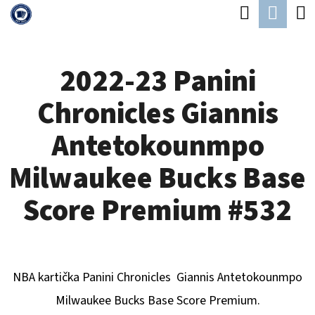
K
Hledat
Náku
Přejít
O
Zpět
Zpět
na
koší
Š
obsah
2022-23 Panini
Í
C
K
Chronicles Giannis
O
P
Antetokounmpo
O
Milwaukee Bucks Base
T
Ř
Score Premium #532
E
B
U
NBA kartička Panini Chronicles
Giannis Antetokounmpo
J
Milwaukee Bucks
Base Score Premium.