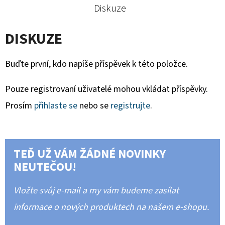
Diskuze
DISKUZE
Buďte první, kdo napíše příspěvek k této položce.
Pouze registrovaní uživatelé mohou vkládat příspěvky.
Prosím
přihlaste se
nebo se
registrujte
.
TEĎ UŽ VÁM ŽÁDNÉ NOVINKY
NEUTEČOU!
Vložte svůj e-mail a my vám budeme zasílat
informace o nových produktech na našem e-shopu.