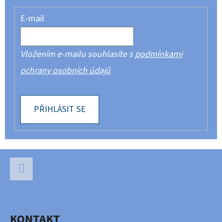
E-mail
Vložením e-mailu souhlasíte s
podmínkami
ochrany osobních údajů
PŘIHLÁSIT SE
Z
Á
P
Facebook
A
KONTAKT