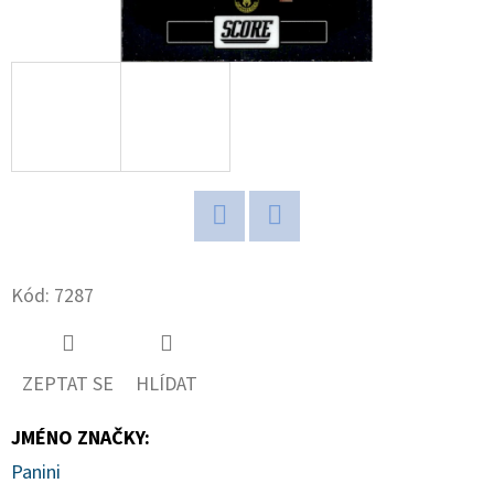
D
O
P
O
R
U
Č
U
Twitter
Facebook
J
Kód:
7287
E
M
E
ZEPTAT SE
HLÍDAT
JMÉNO ZNAČKY
:
2025-
26
Panini
TOPPS