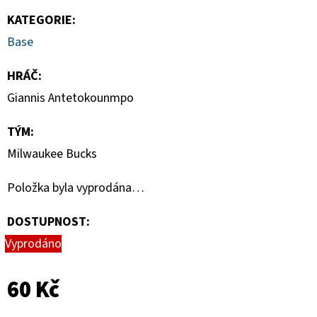
CHROME
UPDATE
KATEGORIE
:
VALUE
Base
BOX
1
HRÁČ
:
450
Kč
Giannis Antetokounmpo
TÝM
:
Milwaukee Bucks
Položka byla vyprodána…
DOSTUPNOST:
Vyprodáno
60 Kč