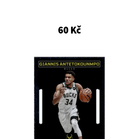
E
T
E
60 Kč
N
A
J
Í
T
?
HLEDAT