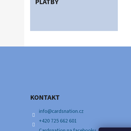
PLATBY
Z
Á
P
A
KONTAKT
T
Í
info
@
cardsnation.cz
+420 725 662 601
Cardsnation na facebooku