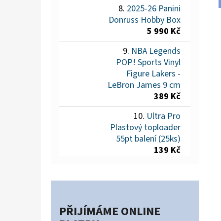
2025-26 Panini
Donruss Hobby Box
5 990 Kč
NBA Legends
POP! Sports Vinyl
Figure Lakers -
LeBron James 9 cm
389 Kč
Ultra Pro
Plastový toploader
55pt balení (25ks)
139 Kč
PŘIJÍMÁME ONLINE