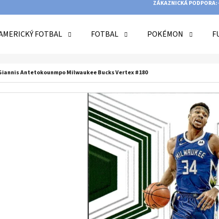
ZÁKAZNICKÁ PODPORA:
AMERICKÝ FOTBAL
FOTBAL
POKÉMON
F
O POTŘEBUJETE NAJÍT?
s Giannis Antetokounmpo Milwaukee Bucks Vertex #180
HLEDAT
DOPORUČUJEME