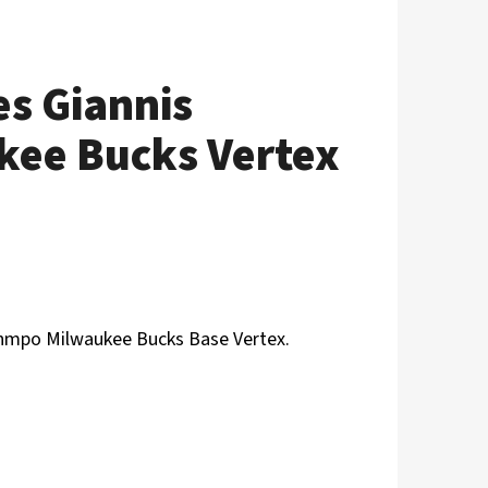
es Giannis
ee Bucks Vertex
nmpo Milwaukee Bucks
B
ase Vertex.