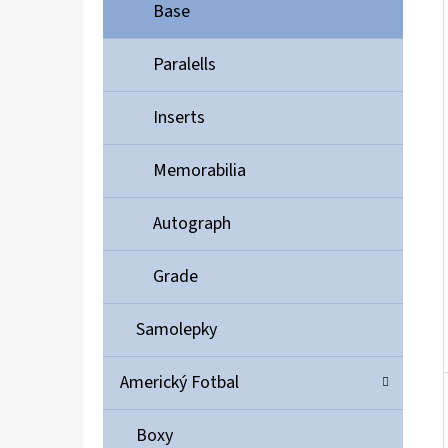
Í
Base
P
A
Paralells
ULTIMATE GUARD MAGNETIC CARD CASE 35PT
N
55 Kč
Inserts
E
L
Memorabilia
Autograph
Grade
Samolepky
Americký Fotbal
Boxy