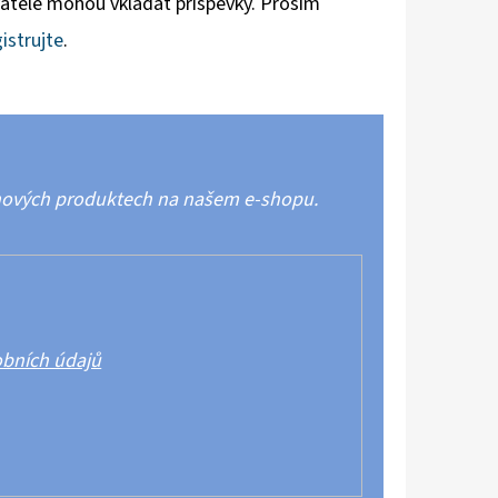
vatelé mohou vkládat příspěvky. Prosím
istrujte
.
 nových produktech na našem e-shopu.
bních údajů