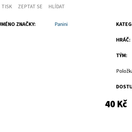
TISK
ZEPTAT SE
HLÍDAT
5
hvězdiček.
JMÉNO ZNAČKY
:
Panini
KATEG
HRÁČ
:
TÝM
:
Položk
DOSTU
40 Kč