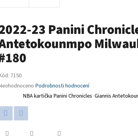
2022-23 Panini Chronicl
Antetokounmpo Milwauk
#180
Kód:
7150
Průměrné
Neohodnoceno
Podrobnosti hodnocení
hodnocení
NBA kartička Panini Chronicles
Giannis Antetokou
produktu
je
Twitter
Facebook
0,0
z