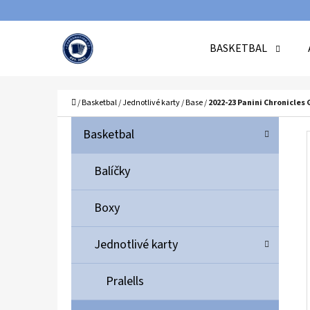
K
Přejít
O
Zpět
Zpět
na
BASKETBAL
Š
do
do
obsah
Í
obchodu
obchodu
C
K
Domů
/
Basketbal
/
Jednotlivé karty
/
Base
/
2022-23 Panini Chronicle
P
K
Přeskočit
Basketbal
A
O
kategorie
T
S
Balíčky
E
T
G
Boxy
O
R
R
A
Jednotlivé karty
I
N
E
N
Pralells