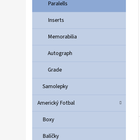
Í
Paralells
P
A
Inserts
ULTIMATE GUARD MAGNETIC CARD CASE 35PT
N
55 Kč
Memorabilia
E
L
Autograph
Grade
Samolepky
Americký Fotbal
Boxy
Balíčky