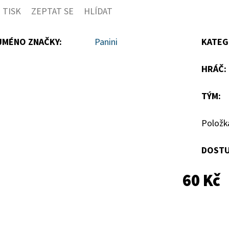
TISK
ZEPTAT SE
HLÍDAT
5
hvězdiček.
JMÉNO ZNAČKY
:
Panini
KATEG
HRÁČ
:
TÝM
:
Položk
DOSTU
60 Kč