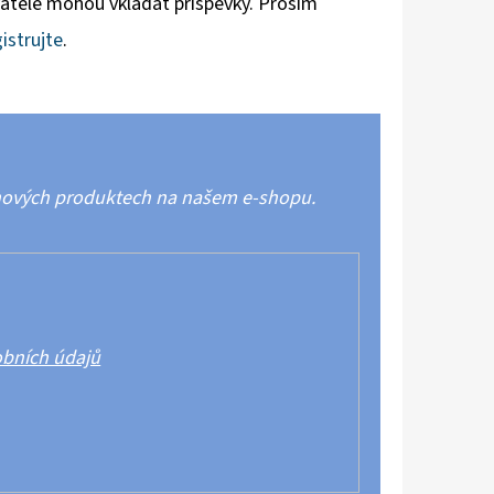
vatelé mohou vkládat příspěvky. Prosím
istrujte
.
 nových produktech na našem e-shopu.
bních údajů