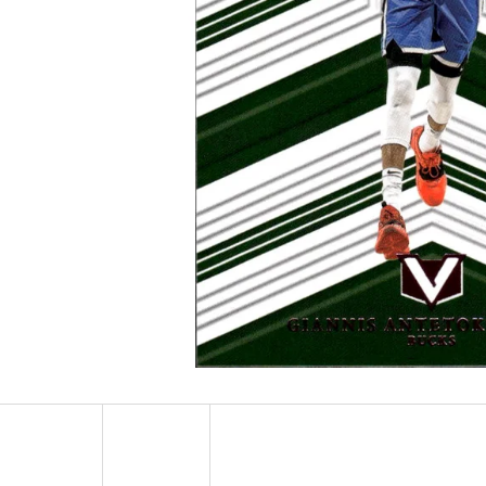
ULTRA PRO PLATINUM - 1 KS
POKÉMON TCG: ME0
BOOSTER BUNDLE
7 Kč
990 Kč