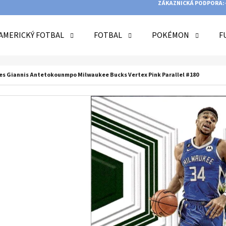
ZÁKAZNICKÁ PODPORA:
AMERICKÝ FOTBAL
FOTBAL
POKÉMON
F
O POTŘEBUJETE NAJÍT?
cles Giannis Antetokounmpo Milwaukee Bucks Vertex Pink Parallel #180
HLEDAT
DOPORUČUJEME