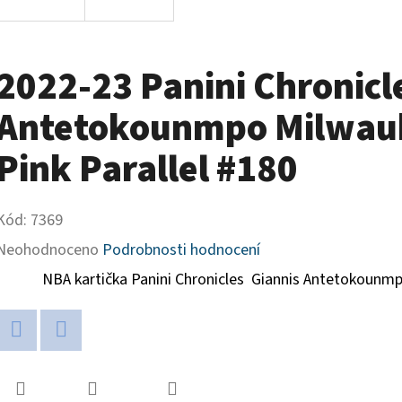
2022-23 Panini Chronicl
Antetokounmpo Milwauk
Pink Parallel #180
Kód:
7369
Průměrné
Neohodnoceno
Podrobnosti hodnocení
hodnocení
NBA kartička Panini Chronicles
Giannis Antetokounmp
produktu
je
Twitter
Facebook
0,0
z