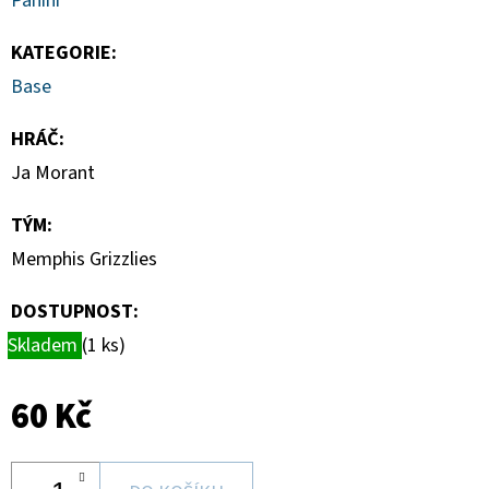
Panini
CHROME
UPDATE
VALUE
KATEGORIE
:
BOX
Base
1
450
HRÁČ
:
Kč
Ja Morant
TÝM
:
Memphis Grizzlies
DOSTUPNOST:
Skladem
(1 ks)
60 Kč