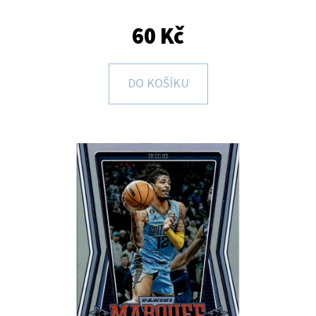
E
T
60 Kč
E
N
DO KOŠÍKU
A
J
Í
T
?
HLEDAT