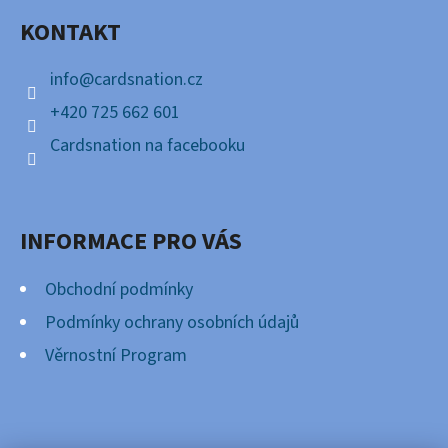
A
KONTAKT
T
Í
info
@
cardsnation.cz
+420 725 662 601
Cardsnation na facebooku
INFORMACE PRO VÁS
Obchodní podmínky
Podmínky ochrany osobních údajů
Věrnostní Program