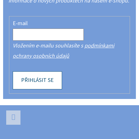
informace o nových produktech na našem e-shopu.
E-mail
Vložením e-mailu souhlasíte s
podmínkami
ochrany osobních údajů
PŘIHLÁSIT SE
Z
Á
P
Facebook