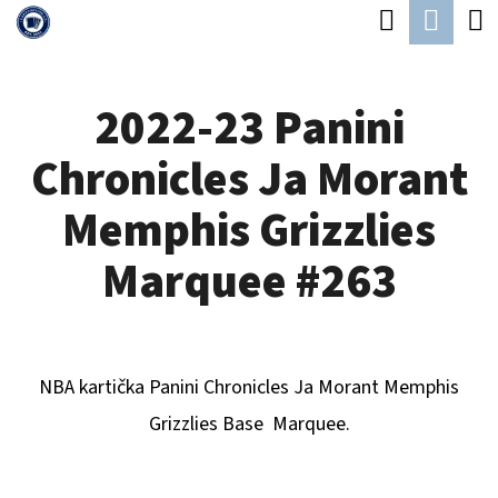
K
Hledat
Náku
Přejít
O
Zpět
Zpět
na
koší
Š
obsah
2022-23 Panini
Í
C
K
Chronicles Ja Morant
O
P
Memphis Grizzlies
O
Marquee #263
T
Ř
E
NBA kartička Panini Chronicles
Ja Morant Memphis
B
Grizzlies
B
ase Marquee.
U
J