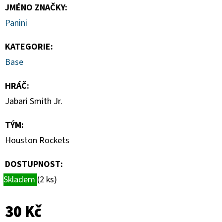
DONRUSS
JMÉNO ZNAČKY
:
HOBBY
BOX
Panini
5
990
KATEGORIE
:
Kč
Base
HRÁČ
:
Jabari Smith Jr.
TÝM
:
Houston Rockets
DOSTUPNOST:
Skladem
(2 ks)
30 Kč