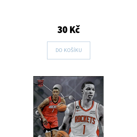
E
T
E
30 Kč
N
A
DO KOŠÍKU
J
Í
T
?
HLEDAT