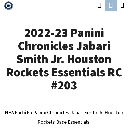
K
Hledat
Náku
Přejít
O
Zpět
Zpět
na
koší
Š
obsah
2022-23 Panini
Í
C
K
Chronicles Jabari
O
P
Smith Jr. Houston
O
Rockets Essentials RC
T
Ř
#203
E
B
U
NBA kartička Panini Chronicles
Jabari Smith Jr. Houston
J
Rockets
B
ase Essentials.