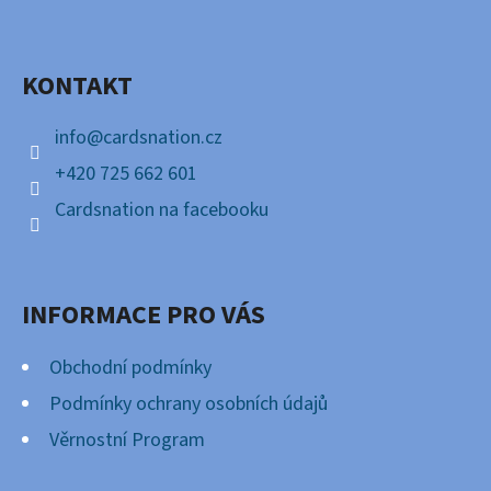
P
Facebook
A
KONTAKT
T
Í
info
@
cardsnation.cz
+420 725 662 601
Cardsnation na facebooku
INFORMACE PRO VÁS
Obchodní podmínky
Podmínky ochrany osobních údajů
Věrnostní Program