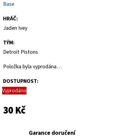
-
Base
PITCH
BLACK
BOOSTER
HRÁČ
:
BUNDLE
Jaden Ivey
990
Kč
TÝM
:
Detroit Pistons
Položka byla vyprodána…
DOSTUPNOST:
Vyprodáno
30 Kč
Garance doručení