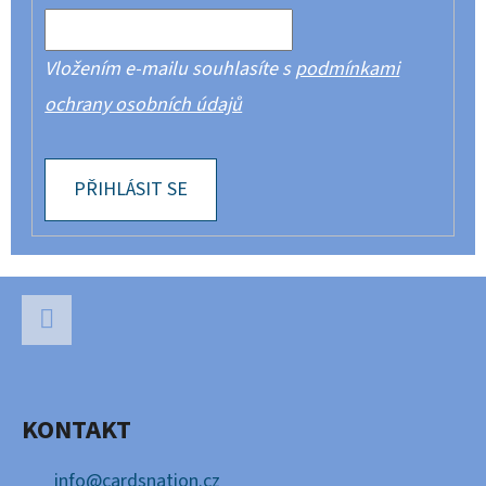
Vložením e-mailu souhlasíte s
podmínkami
ochrany osobních údajů
PŘIHLÁSIT SE
Z
Á
P
Facebook
A
KONTAKT
T
Í
info
@
cardsnation.cz