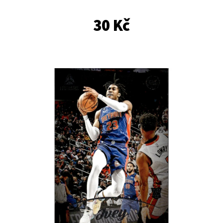
E
T
30 Kč
E
N
A
J
Í
T
?
HLEDAT