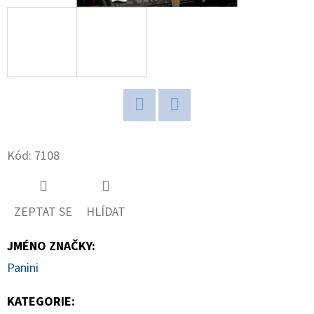
D
O
P
O
R
U
Twitter
Facebook
Č
Kód:
7108
U
J
E
M
ZEPTAT SE
HLÍDAT
E
JMÉNO ZNAČKY
:
Panini
POKÉMON
TCG:
KATEGORIE
:
ME05