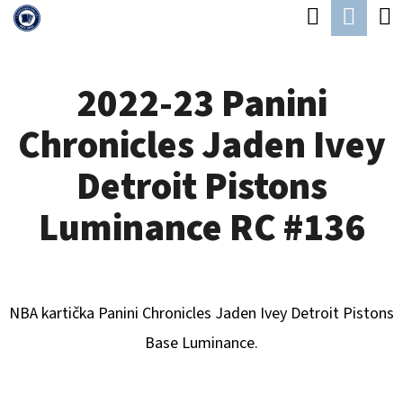
K
Hledat
Náku
Přejít
O
Zpět
Zpět
na
koší
Š
obsah
2022-23 Panini
Í
C
K
Chronicles Jaden Ivey
O
P
Detroit Pistons
O
Luminance RC #136
T
Ř
E
NBA kartička Panini Chronicles
Jaden Ivey Detroit Pistons
B
B
ase Luminance.
U
J