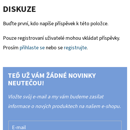
DISKUZE
Buďte první, kdo napíše příspěvek k této položce.
Pouze registrovaní uživatelé mohou vkládat příspěvky.
Prosím
přihlaste se
nebo se
registrujte
.
TEĎ UŽ VÁM ŽÁDNÉ NOVINKY
NEUTEČOU!
Vložte svůj e-mail a my vám budeme zasílat
informace o nových produktech na našem e-shopu.
E-mail