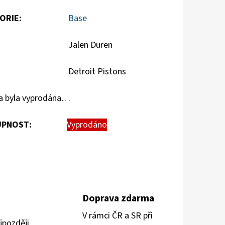
ORIE
:
Base
Jalen Duren
Detroit Pistons
a byla vyprodána…
PNOST:
Vyprodáno
Doprava zdarma
V rámci ČR a SR při
jpozději