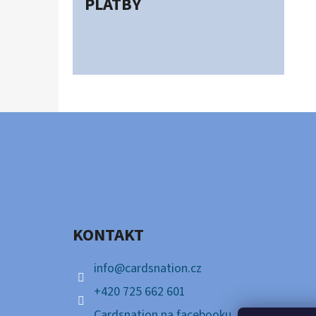
PLATBY
Z
Á
P
A
KONTAKT
T
Í
info
@
cardsnation.cz
+420 725 662 601
Cardsnation na facebooku