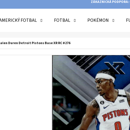
ZÁKAZNICKÁ PODPORA:
AMERICKÝ FOTBAL
FOTBAL
POKÉMON
F
O POTŘEBUJETE NAJÍT?
Jalen Duren Detroit Pistons Base XR RC #276
HLEDAT
DOPORUČUJEME