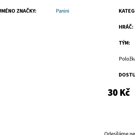
hvězdiček.
JMÉNO ZNAČKY
:
Panini
KATEG
HRÁČ
:
TÝM
:
Položk
DOSTU
30 Kč
Odesíláme ne