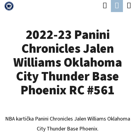
K
Hledat
Náku
Přejít
O
Zpět
Zpět
na
koší
Š
obsah
2022-23 Panini
Í
C
K
Chronicles Jalen
O
P
Williams Oklahoma
O
City Thunder Base
T
Ř
Phoenix RC #561
E
B
U
NBA kartička Panini Chronicles
Jalen Williams Oklahoma
J
City Thunder
Base Phoenix.