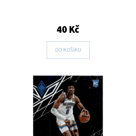
E
T
E
40 Kč
N
A
DO KOŠÍKU
J
Í
T
?
HLEDAT