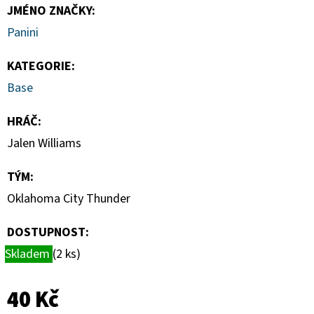
HAUNTED
JMÉNO ZNAČKY
:
HOOPS
PACK
Panini
29
Kč
KATEGORIE
:
Base
HRÁČ
:
Jalen Williams
TÝM
:
Oklahoma City Thunder
DOSTUPNOST:
Skladem
(2 ks)
40 Kč