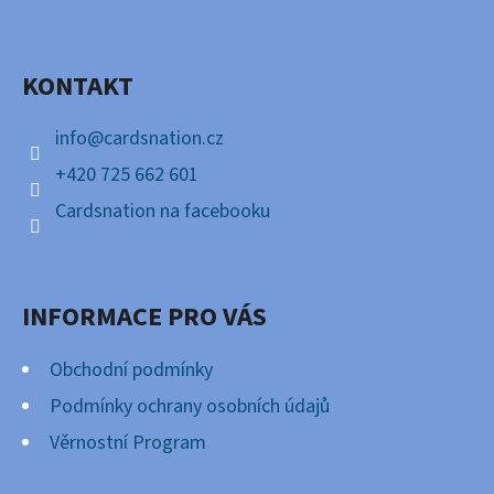
P
Facebook
A
KONTAKT
T
Í
info
@
cardsnation.cz
+420 725 662 601
Cardsnation na facebooku
INFORMACE PRO VÁS
Obchodní podmínky
Podmínky ochrany osobních údajů
Věrnostní Program