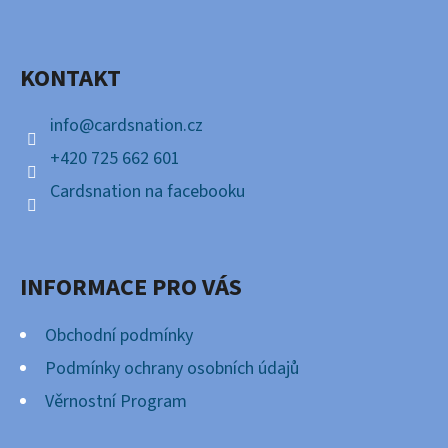
P
Facebook
A
KONTAKT
T
Í
info
@
cardsnation.cz
+420 725 662 601
Cardsnation na facebooku
INFORMACE PRO VÁS
Obchodní podmínky
Podmínky ochrany osobních údajů
Věrnostní Program