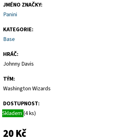
CHROME
JMÉNO ZNAČKY
:
UPDATE
VALUE
Panini
BOX
1
KATEGORIE
:
450
Base
Kč
HRÁČ
:
Johnny Davis
TÝM
:
Washington Wizards
DOSTUPNOST:
Skladem
(4 ks)
20 Kč