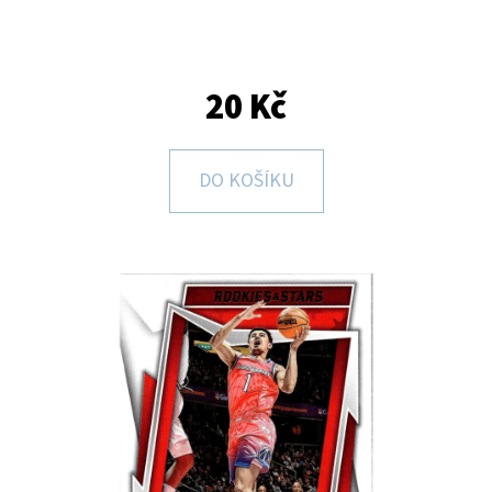
E
T
E
20 Kč
N
A
DO KOŠÍKU
J
Í
T
?
HLEDAT