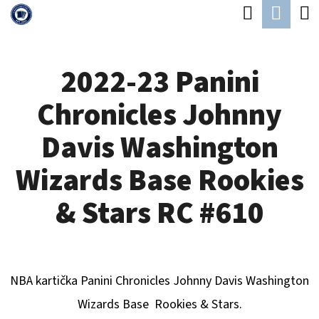
K
Hledat
Náku
Přejít
O
Zpět
Zpět
na
koší
Š
obsah
2022-23 Panini
Í
C
K
Chronicles Johnny
O
P
Davis Washington
O
Wizards Base Rookies
T
Ř
& Stars RC #610
E
B
U
NBA kartička Panini Chronicles
Johnny Davis Washington
J
Wizards
B
ase Rookies & Stars.