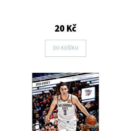
E
T
E
20 Kč
N
A
DO KOŠÍKU
J
Í
T
?
HLEDAT