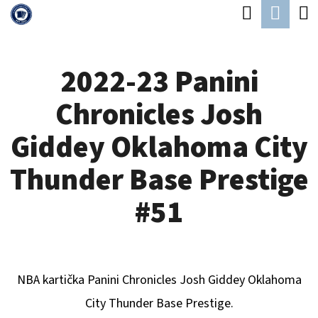
K
Hledat
Náku
Přejít
O
Zpět
Zpět
na
koší
Š
obsah
2022-23 Panini
Í
C
K
Chronicles Josh
O
P
Giddey Oklahoma City
O
Thunder Base Prestige
T
Ř
#51
E
B
U
NBA kartička Panini Chronicles
Josh Giddey Oklahoma
J
City Thunder
B
ase Prestige.