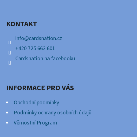
P
Facebook
A
KONTAKT
T
Í
info
@
cardsnation.cz
+420 725 662 601
Cardsnation na facebooku
INFORMACE PRO VÁS
Obchodní podmínky
Podmínky ochrany osobních údajů
Věrnostní Program