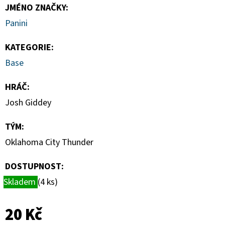
TOPLOADER
JMÉNO ZNAČKY
:
55PT
BALENÍ
Panini
(25KS)
139
KATEGORIE
:
Kč
Base
HRÁČ
:
Josh Giddey
TÝM
:
Oklahoma City Thunder
DOSTUPNOST:
Skladem
(4 ks)
20 Kč