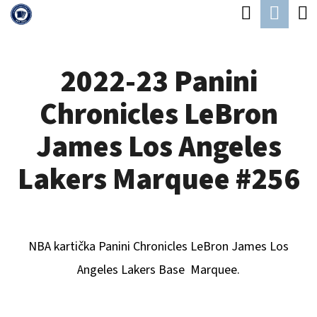
K
Hledat
Náku
Přejít
O
Zpět
Zpět
na
koší
Š
obsah
2022-23 Panini
Í
C
K
Chronicles LeBron
O
P
James Los Angeles
O
Lakers Marquee #256
T
Ř
E
NBA kartička Panini Chronicles
LeBron James Los
B
Angeles Lakers
B
ase Marquee.
U
J