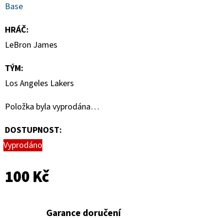
CARD
Base
CASE
35PT
HRÁČ
:
55
LeBron James
Kč
TÝM
:
Los Angeles Lakers
Položka byla vyprodána…
DOSTUPNOST:
Vyprodáno
100 Kč
Garance doručení