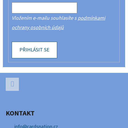
Vložením e-mailu souhlasíte s
podmínkami
ochrany osobních údajů
PŘIHLÁSIT SE
Z
Á
P
Facebook
A
KONTAKT
T
Í
info
@
cardsnation.cz