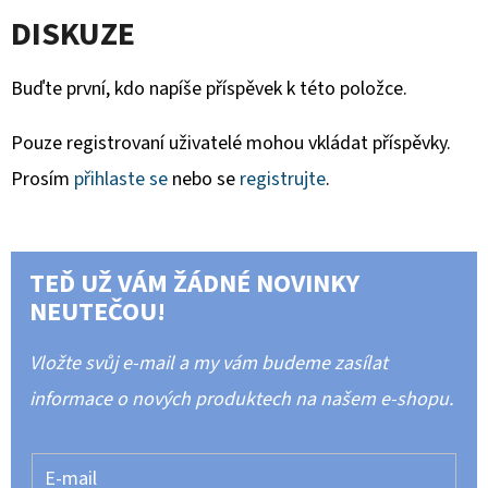
DISKUZE
Buďte první, kdo napíše příspěvek k této položce.
Pouze registrovaní uživatelé mohou vkládat příspěvky.
Prosím
přihlaste se
nebo se
registrujte
.
TEĎ UŽ VÁM ŽÁDNÉ NOVINKY
NEUTEČOU!
Vložte svůj e-mail a my vám budeme zasílat
informace o nových produktech na našem e-shopu.
E-mail