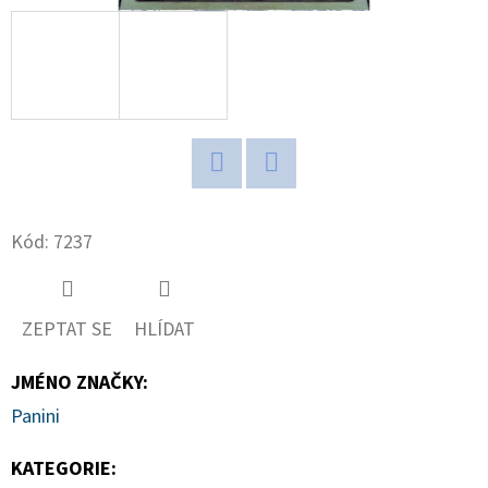
D
O
P
O
R
U
Twitter
Facebook
Č
Kód:
7237
U
J
E
M
ZEPTAT SE
HLÍDAT
E
JMÉNO ZNAČKY
:
Panini
ULTIMATE
GUARD
KATEGORIE
:
MAGNETIC