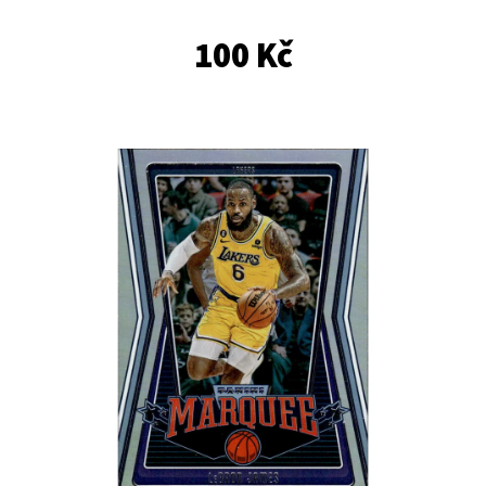
E
T
100 Kč
E
N
A
J
Í
T
?
HLEDAT