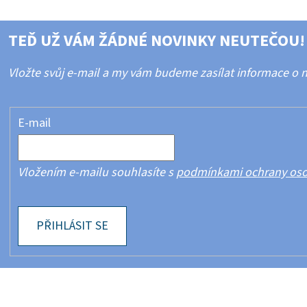
TEĎ UŽ VÁM ŽÁDNÉ NOVINKY NEUTEČOU!
Vložte svůj e-mail a my vám budeme zasílat informace o
E-mail
Vložením e-mailu souhlasíte s
podmínkami ochrany oso
PŘIHLÁSIT SE