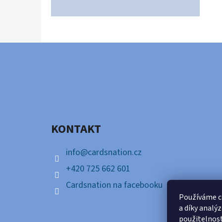
Z
Á
P
A
KONTAKT
T
Í
info
@
cardsnation.cz
+420 725 662 601
Cardsnation na facebooku
Používáme c
a díky analý
použitelnos