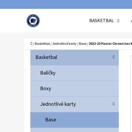
K
Přejít
O
Zpět
Zpět
na
BASKETBAL
Š
do
do
obsah
Í
obchodu
obchodu
C
K
Domů
/
Basketbal
/
Jednotlivé karty
/
Base
/
2022-23 Panini Chronicles
P
K
Přeskočit
Basketbal
A
O
kategorie
T
S
Balíčky
E
T
G
Boxy
O
R
R
A
Jednotlivé karty
I
N
E
N
Base