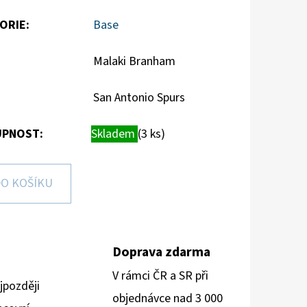
ORIE
:
Base
Malaki Branham
San Antonio Spurs
PNOST:
Skladem
(3 ks)
O KOŠÍKU
Doprava zdarma
V rámci ČR a SR při
jpozději
objednávce nad 3 000