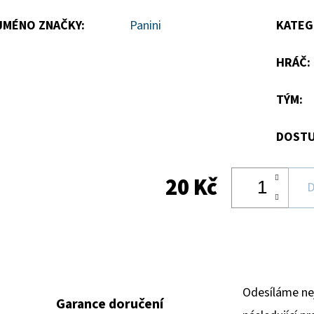
hvězdiček.
JMÉNO ZNAČKY
:
Panini
KATEG
HRÁČ
:
TÝM
:
DOSTU
20 Kč
D
Odesíláme ne
Garance doručení