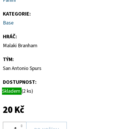
Panini
CARD
CASE
35PT
KATEGORIE
:
55
Base
Kč
HRÁČ
:
Malaki Branham
TÝM
:
San Antonio Spurs
DOSTUPNOST:
Skladem
(2 ks)
20 Kč