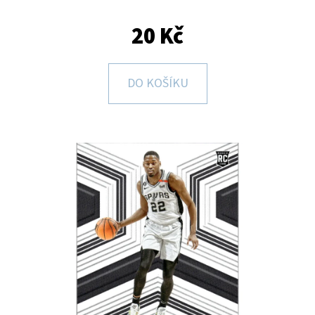
E
T
20 Kč
E
N
DO KOŠÍKU
A
J
Í
T
?
HLEDAT