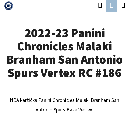
K
Hledat
Náku
Přejít
O
Zpět
Zpět
na
koší
Š
obsah
2022-23 Panini
Í
C
K
Chronicles Malaki
O
P
Branham San Antonio
O
Spurs Vertex RC #186
T
Ř
E
NBA kartička Panini Chronicles
Malaki Branham San
B
Antonio Spurs
B
ase Vertex.
U
J