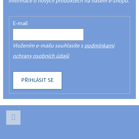
informace o nových produktech na našem e-shopu.
E-mail
Vložením e-mailu souhlasíte s
podmínkami
ochrany osobních údajů
PŘIHLÁSIT SE
Z
Á
P
Facebook