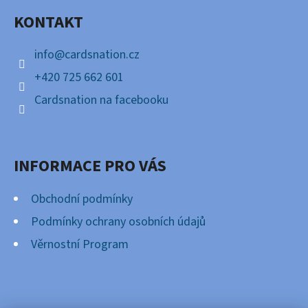
A
KONTAKT
T
Í
info
@
cardsnation.cz
+420 725 662 601
Cardsnation na facebooku
INFORMACE PRO VÁS
Obchodní podmínky
Podmínky ochrany osobních údajů
Věrnostní Program