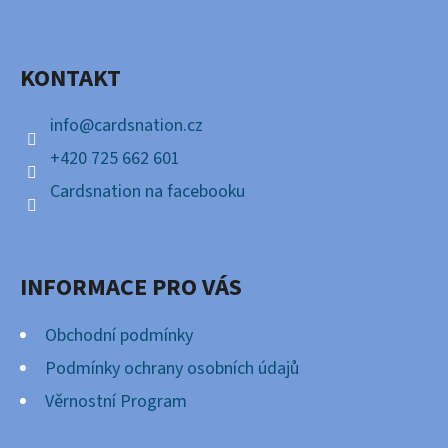
P
Facebook
A
KONTAKT
T
Í
info
@
cardsnation.cz
+420 725 662 601
Cardsnation na facebooku
INFORMACE PRO VÁS
Obchodní podmínky
Podmínky ochrany osobních údajů
Věrnostní Program