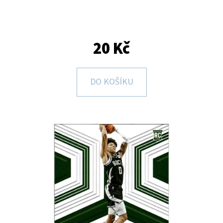
E
T
E
20 Kč
N
A
DO KOŠÍKU
J
Í
T
?
HLEDAT