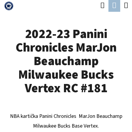
K
Hledat
Náku
Přejít
O
Zpět
Zpět
na
koší
Š
obsah
2022-23 Panini
Í
C
K
Chronicles MarJon
O
P
Beauchamp
O
Milwaukee Bucks
T
Ř
Vertex RC #181
E
B
U
NBA kartička Panini Chronicles
MarJon Beauchamp
J
Milwaukee Bucks
B
ase Vertex.