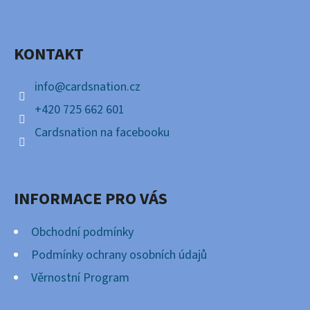
P
Facebook
A
KONTAKT
T
Í
info
@
cardsnation.cz
+420 725 662 601
Cardsnation na facebooku
INFORMACE PRO VÁS
Obchodní podmínky
Podmínky ochrany osobních údajů
Věrnostní Program