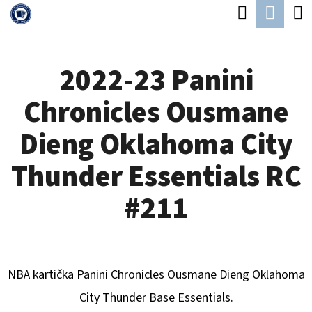
K
Hledat
Náku
Přejít
O
Zpět
Zpět
na
koší
Š
obsah
2022-23 Panini
Í
C
K
Chronicles Ousmane
O
P
Dieng Oklahoma City
O
Thunder Essentials RC
T
Ř
#211
E
B
U
NBA kartička Panini Chronicles
Ousmane Dieng Oklahoma
J
City Thunder
B
ase Essentials.