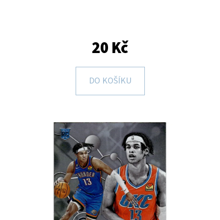
E
T
E
20 Kč
N
A
DO KOŠÍKU
J
Í
T
?
HLEDAT