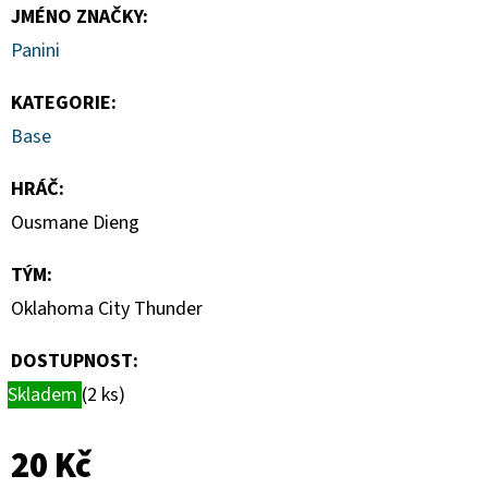
MAGNETICKÉ
JMÉNO ZNAČKY
:
HOLDERY
(1KS)
Panini
19
Kč
KATEGORIE
:
Base
HRÁČ
:
Ousmane Dieng
TÝM
:
Oklahoma City Thunder
DOSTUPNOST:
Skladem
(2 ks)
20 Kč