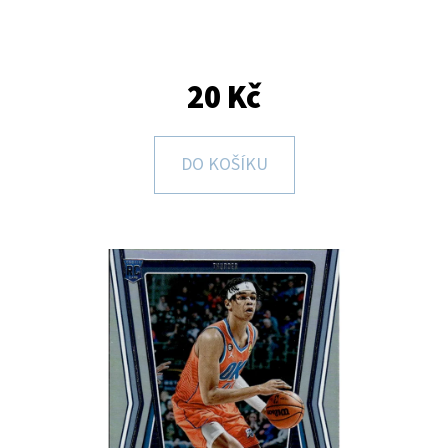
E
T
E
20 Kč
N
A
DO KOŠÍKU
J
Í
T
?
HLEDAT