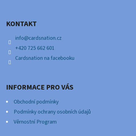
P
Facebook
A
KONTAKT
T
Í
info
@
cardsnation.cz
+420 725 662 601
Cardsnation na facebooku
INFORMACE PRO VÁS
Obchodní podmínky
Podmínky ochrany osobních údajů
Věrnostní Program