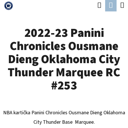
K
Hledat
Náku
Přejít
O
Zpět
Zpět
na
koší
Š
obsah
2022-23 Panini
Í
C
K
Chronicles Ousmane
O
P
Dieng Oklahoma City
O
Thunder Marquee RC
T
Ř
#253
E
B
U
NBA kartička Panini Chronicles
Ousmane Dieng Oklahoma
J
City Thunder
B
ase Marquee.