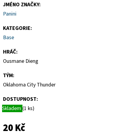
-
JMÉNO ZNAČKY
:
PITCH
BLACK
Panini
BOOSTER
BUNDLE
KATEGORIE
:
990
Base
Kč
HRÁČ
:
Ousmane Dieng
TÝM
:
Oklahoma City Thunder
DOSTUPNOST:
Skladem
(1 ks)
20 Kč