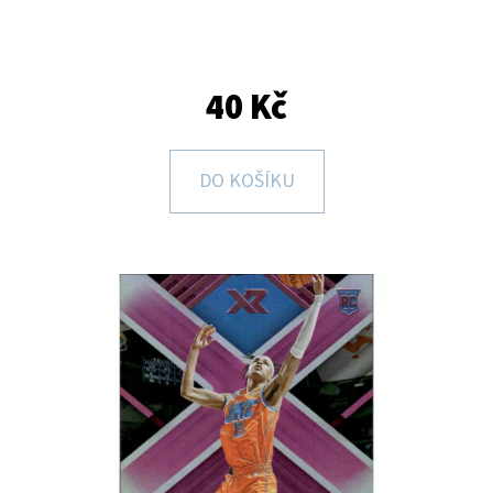
E
T
E
40 Kč
N
A
DO KOŠÍKU
J
Í
T
?
HLEDAT