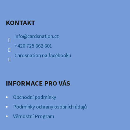
P
Facebook
A
KONTAKT
T
Í
info
@
cardsnation.cz
+420 725 662 601
Cardsnation na facebooku
INFORMACE PRO VÁS
Obchodní podmínky
Podmínky ochrany osobních údajů
Věrnostní Program