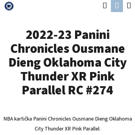
K
Hledat
Náku
Přejít
O
Zpět
Zpět
na
koší
Š
obsah
2022-23 Panini
Í
C
K
Chronicles Ousmane
O
P
Dieng Oklahoma City
O
Thunder XR Pink
T
Ř
Parallel RC #274
E
B
U
NBA kartička Panini Chronicles
Ousmane Dieng Oklahoma
J
City Thunder
XR Pink Parallel.