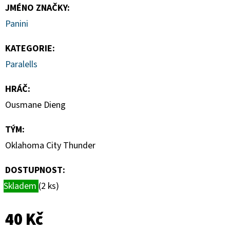
CARD
JMÉNO ZNAČKY
:
CASE
35PT
Panini
55
Kč
KATEGORIE
:
Paralells
HRÁČ
:
Ousmane Dieng
TÝM
:
Oklahoma City Thunder
DOSTUPNOST:
Skladem
(2 ks)
40 Kč