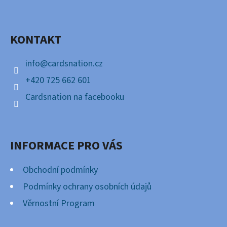
P
Facebook
A
KONTAKT
T
Í
info
@
cardsnation.cz
+420 725 662 601
Cardsnation na facebooku
INFORMACE PRO VÁS
Obchodní podmínky
Podmínky ochrany osobních údajů
Věrnostní Program