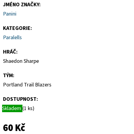
DONRUSS
JMÉNO ZNAČKY
:
HOBBY
BOX
Panini
5
990
KATEGORIE
:
Kč
Paralells
HRÁČ
:
Shaedon Sharpe
TÝM
:
Portland Trail Blazers
DOSTUPNOST:
Skladem
(1 ks)
60 Kč