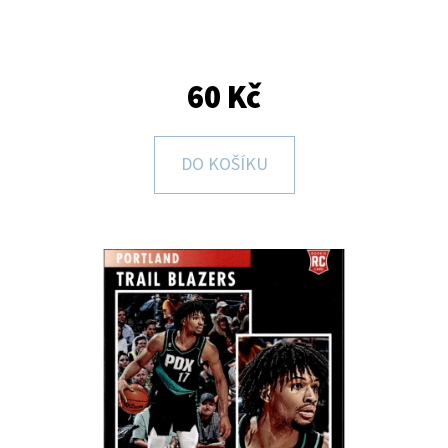
E
T
E
60 Kč
N
A
DO KOŠÍKU
J
Í
T
?
HLEDAT