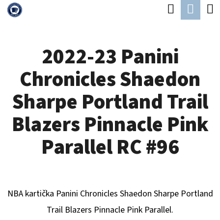
K
Hledat
Náku
Přejít
O
Zpět
Zpět
na
koší
Š
obsah
2022-23 Panini
Í
C
K
Chronicles Shaedon
O
P
Sharpe Portland Trail
O
Blazers Pinnacle Pink
T
Ř
Parallel RC #96
E
B
U
NBA kartička Panini Chronicles
Shaedon Sharpe Portland
J
Trail Blazers
Pinnacle Pink Parallel.