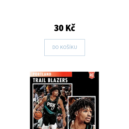
E
T
E
30 Kč
N
A
DO KOŠÍKU
J
Í
T
?
HLEDAT