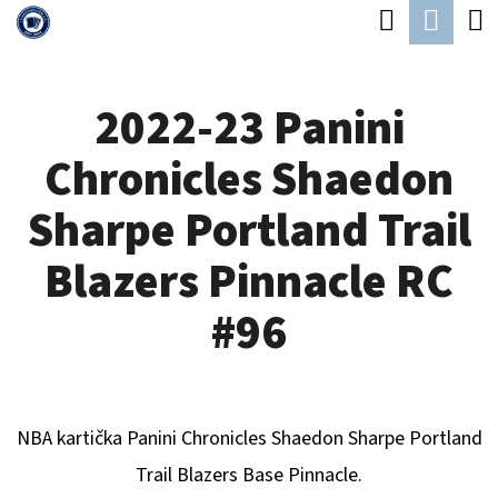
K
Hledat
Náku
Přejít
O
Zpět
Zpět
na
koší
Š
obsah
2022-23 Panini
Í
C
K
Chronicles Shaedon
O
P
Sharpe Portland Trail
O
Blazers Pinnacle RC
T
Ř
#96
E
B
U
NBA kartička Panini Chronicles
Shaedon Sharpe Portland
J
Trail Blazers
B
ase Pinnacle.