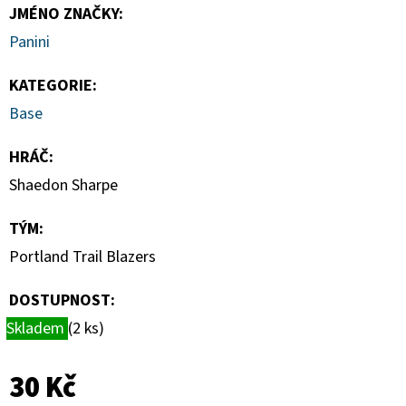
SPORTS
JMÉNO ZNAČKY
:
VINYL
FIGURE
Panini
LAKERS
-
LEBRON
KATEGORIE
:
JAMES
Base
9
CM
HRÁČ
:
389
Kč
Shaedon Sharpe
TÝM
:
Portland Trail Blazers
DOSTUPNOST:
Skladem
(2 ks)
30 Kč