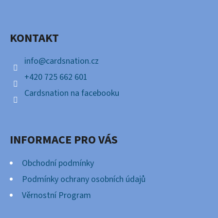
P
Facebook
A
KONTAKT
T
Í
info
@
cardsnation.cz
+420 725 662 601
Cardsnation na facebooku
INFORMACE PRO VÁS
Obchodní podmínky
Podmínky ochrany osobních údajů
Věrnostní Program