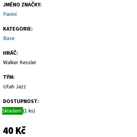
HAUNTED
JMÉNO ZNAČKY
:
HOOPS
PACK
Panini
29
Kč
KATEGORIE
:
Base
HRÁČ
:
Walker Kessler
TÝM
:
Utah Jazz
DOSTUPNOST:
Skladem
(1 ks)
40 Kč