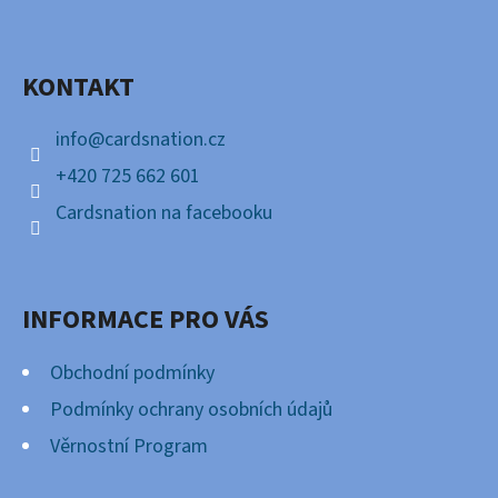
P
Facebook
A
KONTAKT
T
Í
info
@
cardsnation.cz
+420 725 662 601
Cardsnation na facebooku
INFORMACE PRO VÁS
Obchodní podmínky
Podmínky ochrany osobních údajů
Věrnostní Program