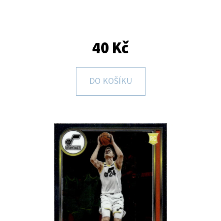
E
T
E
40 Kč
N
A
DO KOŠÍKU
J
Í
T
?
HLEDAT