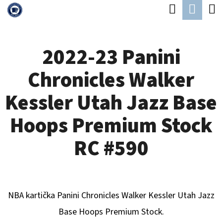
K
Hledat
Náku
Přejít
O
Zpět
Zpět
na
koší
Š
obsah
2022-23 Panini
Í
C
K
Chronicles Walker
O
P
Kessler Utah Jazz Base
O
Hoops Premium Stock
T
Ř
RC #590
E
B
U
NBA kartička Panini Chronicles
Walker Kessler Utah Jazz
J
Base Hoops Premium Stock
.