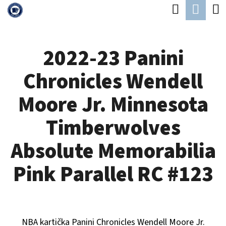
K
Hledat
Náku
Přejít
O
Zpět
Zpět
na
koší
Š
obsah
2022-23 Panini
Í
C
K
Chronicles Wendell
O
P
Moore Jr. Minnesota
O
Timberwolves
T
Ř
Absolute Memorabilia
E
Pink Parallel RC #123
B
U
J
NBA kartička Panini Chronicles
Wendell Moore Jr.