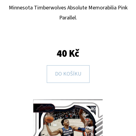
E
Minnesota Timberwolves
Absolute Memorabilia Pink
T
Parallel
.
E
N
A
J
40 Kč
Í
T
DO KOŠÍKU
?
HLEDAT