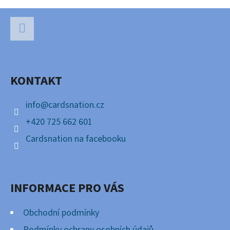
Z
Á
P
Facebook
A
KONTAKT
T
Í
info
@
cardsnation.cz
+420 725 662 601
Cardsnation na facebooku
INFORMACE PRO VÁS
Obchodní podmínky
Podmínky ochrany osobních údajů