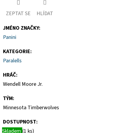
DONRUSS
HOBBY
BOX
ZEPTAT SE
HLÍDAT
5
990
JMÉNO ZNAČKY
:
Kč
Panini
KATEGORIE
:
Paralells
HRÁČ
:
Wendell Moore Jr.
TÝM
:
Minnesota Timberwolves
DOSTUPNOST:
Skladem
(1 ks)