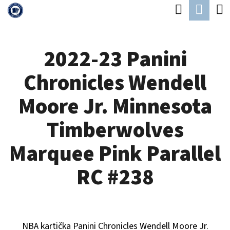
K
Hledat
Náku
Přejít
O
Zpět
Zpět
na
koší
Š
obsah
2022-23 Panini
Í
C
K
Chronicles Wendell
O
P
Moore Jr. Minnesota
O
Timberwolves
T
Ř
Marquee Pink Parallel
E
RC #238
B
U
J
NBA kartička Panini Chronicles
Wendell Moore Jr.