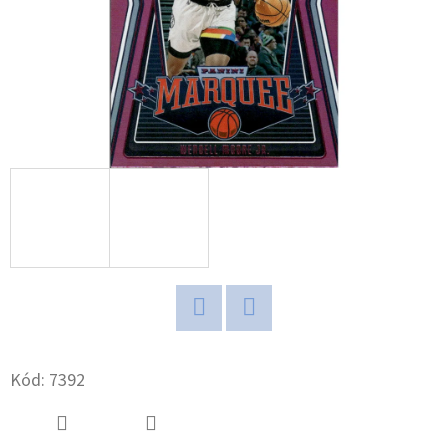
D
O
P
O
R
U
Č
U
J
E
M
E
Twitter
Facebook
Kód:
7392
2024-
25
PANINI