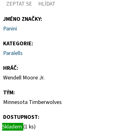
HAUNTED
ZEPTAT SE
HLÍDAT
HOOPS
PACK
JMÉNO ZNAČKY
:
29
Panini
Kč
KATEGORIE
:
Paralells
HRÁČ
:
Wendell Moore Jr.
TÝM
:
Minnesota Timberwolves
DOSTUPNOST:
Skladem
(1 ks)