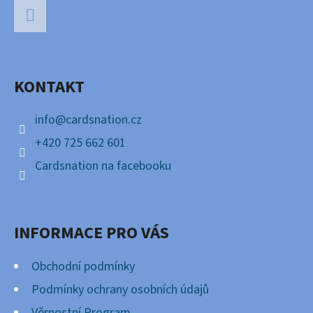
Á
P
Facebook
A
KONTAKT
T
Í
info
@
cardsnation.cz
+420 725 662 601
Cardsnation na facebooku
INFORMACE PRO VÁS
Obchodní podmínky
Podmínky ochrany osobních údajů
Věrnostní Program