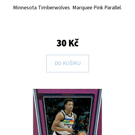
E
Minnesota Timberwolves
Marquee Pink Parallel.
T
E
N
A
30 Kč
J
Í
DO KOŠÍKU
T
?
HLEDAT