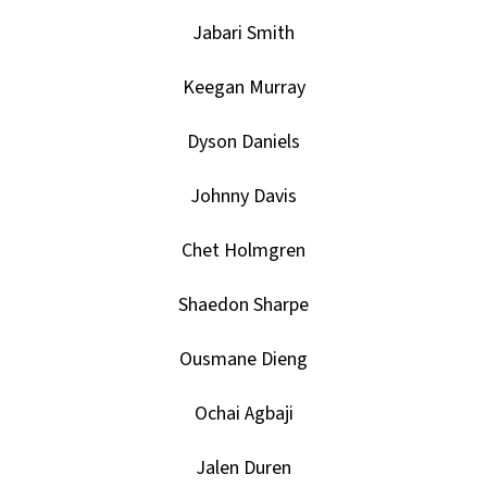
DONRUSS
HOBBY
Jabari Smith
BOX
5
Keegan Murray
990
Kč
Dyson Daniels
Johnny Davis
Chet Holmgren
Shaedon Sharpe
Ousmane Dieng
Ochai Agbaji
Jalen Duren