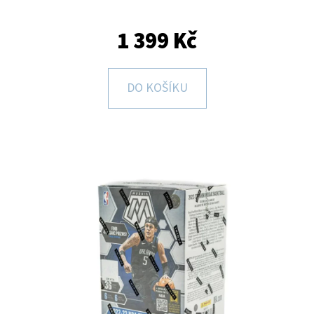
E
T
1 399 Kč
E
N
DO KOŠÍKU
A
J
Í
T
?
HLEDAT