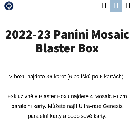
K
Hledat
Náku
Přejít
O
Zpět
Zpět
na
koší
Š
obsah
2022-23 Panini Mosaic
Í
C
K
Blaster Box
O
P
O
T
V boxu najdete 36 karet (6 balíčků po 6 kartách)
Ř
E
Exkluzivně v Blaster Boxu najdete 4 Mosaic Prizm
B
paralelní karty. Můžete najít Ultra-rare Genesis
U
paralelní karty a podpisové karty.
J