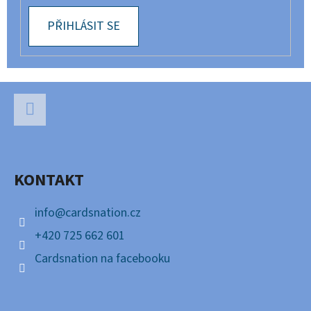
PŘIHLÁSIT SE
Z
Á
P
Facebook
A
KONTAKT
T
Í
info
@
cardsnation.cz
+420 725 662 601
Cardsnation na facebooku