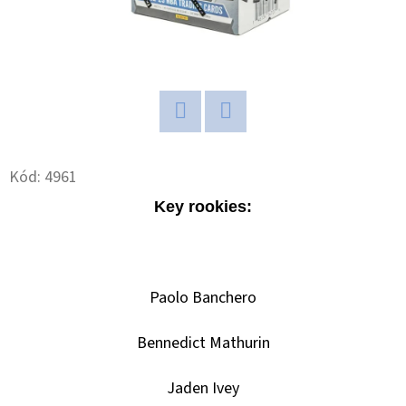
D
O
P
O
R
Twitter
Facebook
U
Kód:
4961
Č
U
Key rookies:
J
E
M
E
Paolo Banchero
Bennedict Mathurin
2025-
26
Jaden Ivey
PANINI