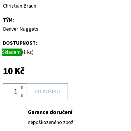
CARD
Christian Braun
CASE
35PT
TÝM
:
55
Kč
Denver Nuggets
DOSTUPNOST:
Skladem
(1 ks)
10 Kč
DO KOŠÍKU
Garance doručení
nepoškozeného zboží