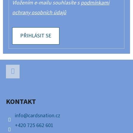
Vložením e-mailu souhlasíte s
podmínkami
ochrany osobních údajů
PŘIHLÁSIT SE
Z
Á
P
Facebook
A
KONTAKT
T
Í
info
@
cardsnation.cz
+420 725 662 601