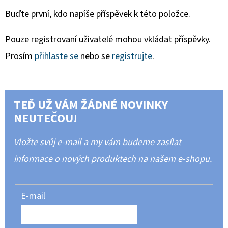
Buďte první, kdo napíše příspěvek k této položce.
Pouze registrovaní uživatelé mohou vkládat příspěvky.
Prosím
přihlaste se
nebo se
registrujte
.
TEĎ UŽ VÁM ŽÁDNÉ NOVINKY
NEUTEČOU!
Vložte svůj e-mail a my vám budeme zasílat
informace o nových produktech na našem e-shopu.
E-mail