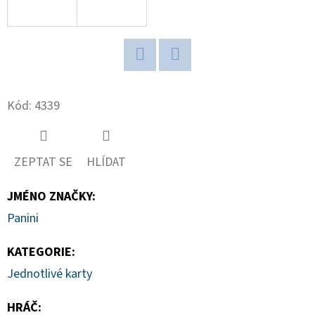
D
O
P
Twitter
Facebook
O
R
Kód:
4339
U
Č
U
ZEPTAT SE
HLÍDAT
J
E
JMÉNO ZNAČKY
:
M
Panini
E
KATEGORIE
:
Jednotlivé karty
ULTIMATE
GUARD
HRÁČ
:
MAGNETIC