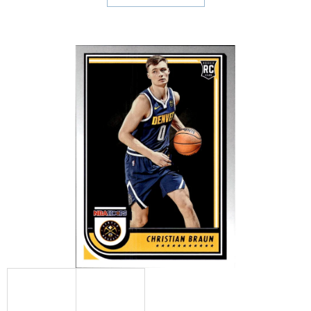
E
T
E
N
A
J
Í
T
?
HLEDAT