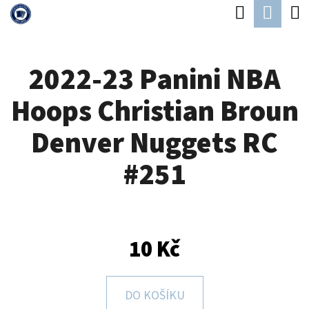
K
Hledat
Náku
Přejít
O
Zpět
Zpět
na
koší
Š
obsah
2022-23 Panini NBA
Í
C
K
Hoops Christian Broun
O
P
Denver Nuggets RC
O
#251
T
Ř
E
B
10 Kč
U
J
DO KOŠÍKU