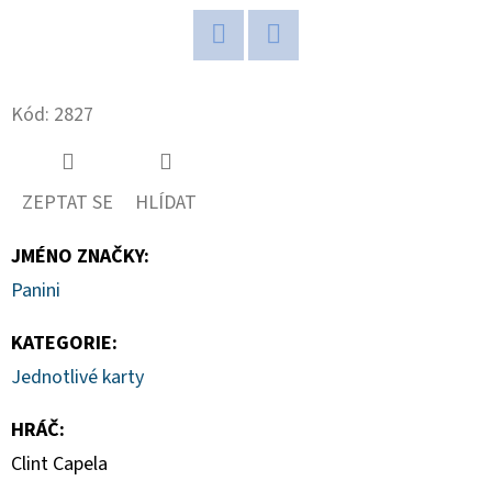
D
O
Twitter
Facebook
P
Kód:
2827
O
R
U
ZEPTAT SE
HLÍDAT
Č
U
JMÉNO ZNAČKY
:
J
Panini
E
M
KATEGORIE
:
E
Jednotlivé karty
HRÁČ
:
NBA
Clint Capela
LEGENDS
POP!