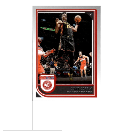
E
T
E
N
A
J
Í
T
?
HLEDAT