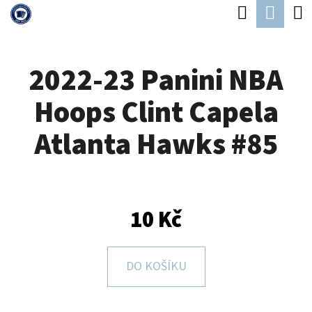
K
Hledat
Náku
Přejít
O
Zpět
Zpět
na
koší
Š
obsah
2022-23 Panini NBA
Í
C
K
Hoops Clint Capela
O
P
Atlanta Hawks #85
O
T
Ř
10 Kč
E
B
U
DO KOŠÍKU
J