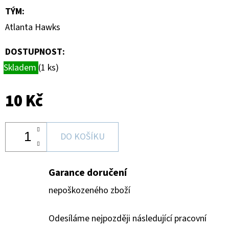
SPORTS
TÝM
:
VINYL
FIGURE
Atlanta Hawks
LAKERS
-
LEBRON
DOSTUPNOST:
JAMES
9
Skladem
(1 ks)
CM
389
10 Kč
Kč
DO KOŠÍKU
Garance doručení
nepoškozeného zboží
Odesíláme nejpozději následující pracovní