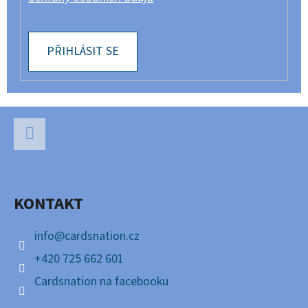
PŘIHLÁSIT SE
Z
Á
P
Facebook
A
KONTAKT
T
Í
info
@
cardsnation.cz
+420 725 662 601
Cardsnation na facebooku