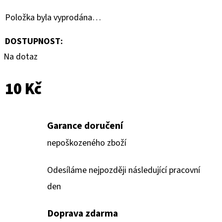
HAUNTED
HOOPS
Položka byla vyprodána…
PACK
29
DOSTUPNOST:
Kč
Na dotaz
10 Kč
Garance doručení
nepoškozeného zboží
Odesíláme nejpozději následující pracovní
den
Doprava zdarma