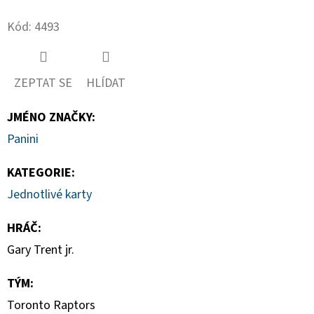
Twitter
Facebook
Kód:
4493
D
O
P
ZEPTAT SE
HLÍDAT
O
R
JMÉNO ZNAČKY
:
U
Č
Panini
U
KATEGORIE
:
J
E
Jednotlivé karty
M
HRÁČ
:
E
Gary Trent jr.
TÝM
:
2024-
25
Toronto Raptors
PANINI