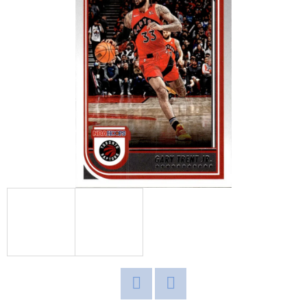
E
T
E
N
A
J
Í
T
?
HLEDAT