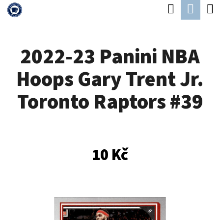
K
Hledat
Náku
Přejít
O
Zpět
Zpět
na
koší
Š
obsah
2022-23 Panini NBA
Í
C
K
Hoops Gary Trent Jr.
O
P
Toronto Raptors #39
O
T
Ř
10 Kč
E
B
U
J