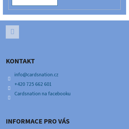
Z
Á
P
Facebook
A
KONTAKT
T
Í
info
@
cardsnation.cz
+420 725 662 601
Cardsnation na facebooku
INFORMACE PRO VÁS