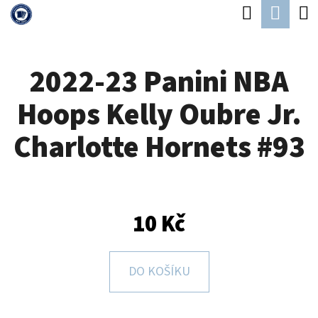
K
Hledat
Náku
Přejít
O
Zpět
Zpět
na
koší
Š
obsah
2022-23 Panini NBA
Í
C
K
Hoops Kelly Oubre Jr.
O
P
Charlotte Hornets #93
O
T
Ř
10 Kč
E
B
U
DO KOŠÍKU
J