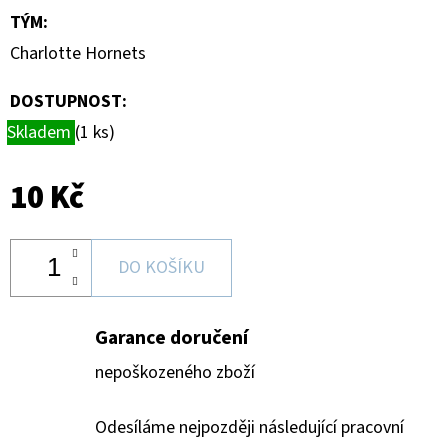
DONRUSS
TÝM
:
HOBBY
BOX
Charlotte Hornets
5
990
DOSTUPNOST:
Kč
Skladem
(1 ks)
10 Kč
DO KOŠÍKU
Garance doručení
nepoškozeného zboží
Odesíláme nejpozději následující pracovní