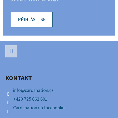
PŘIHLÁSIT SE
Z
Á
P
Facebook
A
KONTAKT
T
Í
info
@
cardsnation.cz
+420 725 662 601
Cardsnation na facebooku