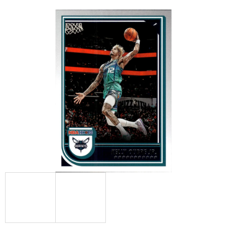
E
T
E
N
A
J
Í
T
?
HLEDAT