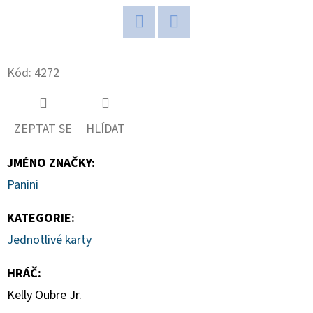
D
O
Twitter
Facebook
P
Kód:
4272
O
R
U
ZEPTAT SE
HLÍDAT
Č
U
JMÉNO ZNAČKY
:
J
Panini
E
M
KATEGORIE
:
E
Jednotlivé karty
HRÁČ
:
2025-
Kelly Oubre Jr.
26
PANINI