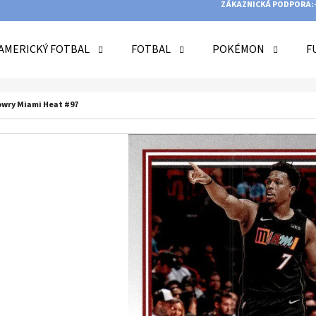
ZÁKAZNICKÁ PODPORA:
AMERICKÝ FOTBAL
FOTBAL
POKÉMON
F
O POTŘEBUJETE NAJÍT?
Lowry Miami Heat #97
HLEDAT
DOPORUČUJEME