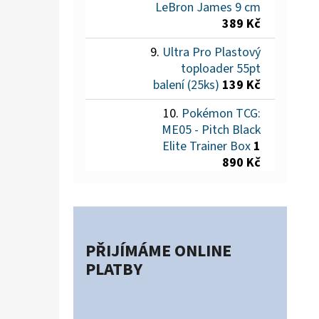
LeBron James 9 cm
389 Kč
Ultra Pro Plastový
toploader 55pt
balení (25ks)
139 Kč
Pokémon TCG:
ME05 - Pitch Black
Elite Trainer Box
1
890 Kč
PŘIJÍMÁME ONLINE
PLATBY