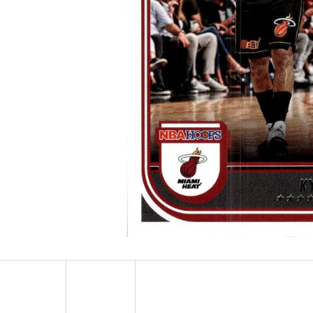
ULTRA PRO PLATINUM - 1 KS
POKÉMON TCG: ME0
BOOSTER BUNDLE
7 Kč
990 Kč