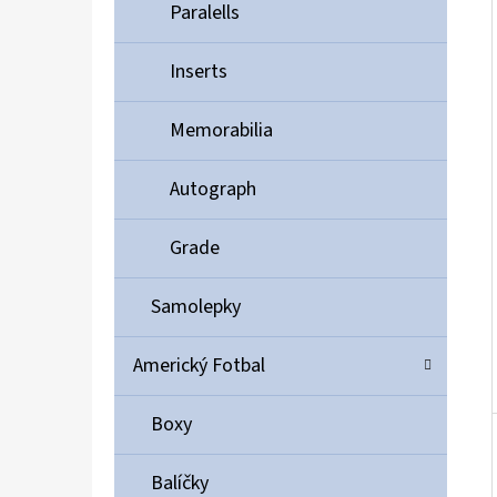
Í
Paralells
P
A
Inserts
ULTIMATE GUARD MAGNETIC CARD CASE 35PT
N
55 Kč
Memorabilia
E
L
Autograph
Grade
Samolepky
Americký Fotbal
Boxy
Balíčky