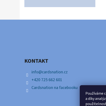
Z
Á
P
A
KONTAKT
T
Í
info
@
cardsnation.cz
+420 725 662 601
Cardsnation na facebooku
Používáme c
a díky analý
použitelnos