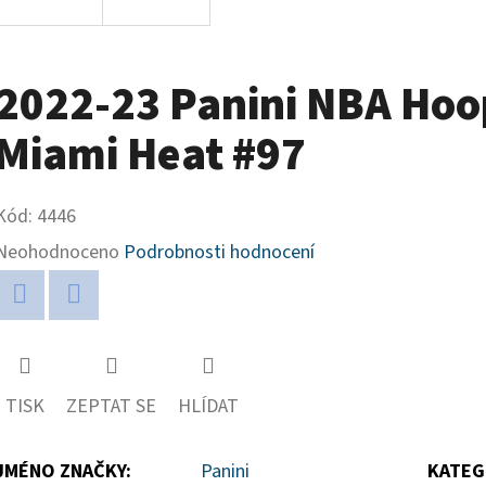
2022-23 Panini NBA Hoo
Miami Heat #97
Kód:
4446
Průměrné
Neohodnoceno
Podrobnosti hodnocení
hodnocení
produktu
Twitter
Facebook
je
0,0
TISK
ZEPTAT SE
HLÍDAT
z
5
JMÉNO ZNAČKY
:
Panini
KATEG