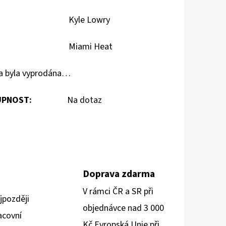
Kyle Lowry
Miami Heat
a byla vyprodána…
PNOST:
Na dotaz
Doprava zdarma
V rámci ČR a SR při
jpozději
objednávce nad 3 000
acovní
Kč Evropská Unie při