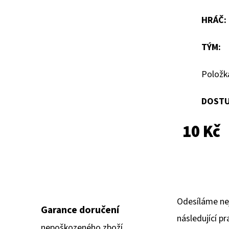
hvězdiček.
HRÁČ
:
TÝM
:
Položk
DOSTU
10 Kč
Odesíláme ne
Garance doručení
následující pr
nepoškozeného zboží