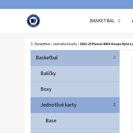
K
Přejít
O
Zpět
Zpět
na
BASKETBAL
Š
do
do
obsah
Í
obchodu
obchodu
C
K
Domů
/
Basketbal
/
Jednotlivé karty
/
2022-23 Panini NBA Hoops Kyle 
P
K
Přeskočit
Basketbal
A
O
kategorie
T
S
Balíčky
E
T
G
Boxy
O
R
R
A
Jednotlivé karty
I
N
E
N
Base