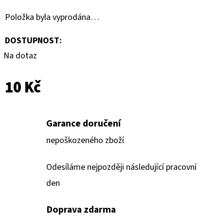
DONRUSS
HOBBY
Položka byla vyprodána…
BOX
5
DOSTUPNOST:
990
Kč
Na dotaz
10 Kč
Garance doručení
nepoškozeného zboží
Odesíláme nejpozději následující pracovní
den
Doprava zdarma