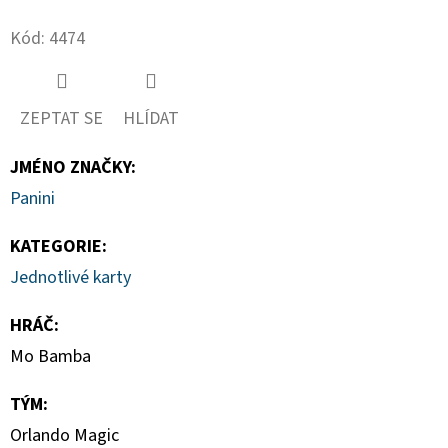
Twitter
Facebook
Kód:
4474
D
O
P
ZEPTAT SE
HLÍDAT
O
R
JMÉNO ZNAČKY
:
U
Č
Panini
U
KATEGORIE
:
J
E
Jednotlivé karty
M
HRÁČ
:
E
Mo Bamba
TÝM
:
2025-
26
Orlando Magic
PANINI