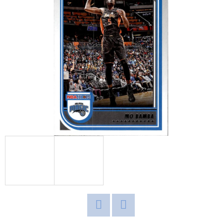
E
T
E
N
A
J
Í
T
?
HLEDAT