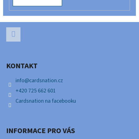
Z
Á
P
Facebook
A
KONTAKT
T
Í
info
@
cardsnation.cz
+420 725 662 601
Cardsnation na facebooku
INFORMACE PRO VÁS