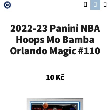
K
Hledat
Náku
Přejít
O
Zpět
Zpět
na
koší
Š
obsah
2022-23 Panini NBA
Í
C
K
Hoops Mo Bamba
O
P
Orlando Magic #110
O
T
Ř
10 Kč
E
B
U
J