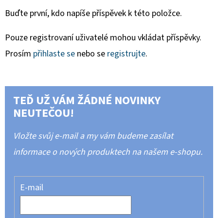
Buďte první, kdo napíše příspěvek k této položce.
Pouze registrovaní uživatelé mohou vkládat příspěvky.
Prosím
přihlaste se
nebo se
registrujte
.
TEĎ UŽ VÁM ŽÁDNÉ NOVINKY
NEUTEČOU!
Vložte svůj e-mail a my vám budeme zasílat
informace o nových produktech na našem e-shopu.
E-mail