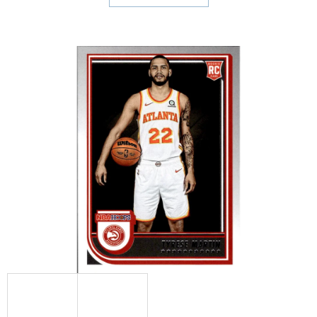
E
T
E
N
A
J
Í
T
?
HLEDAT