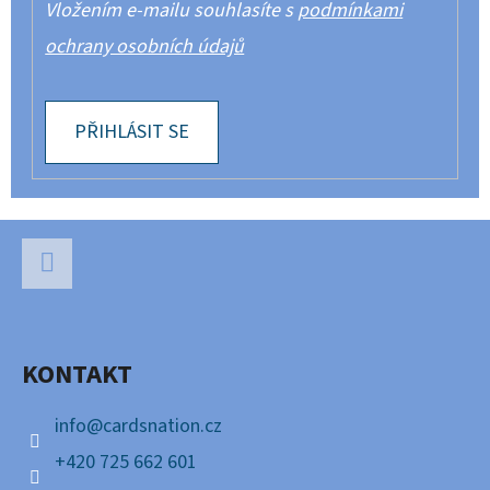
Vložením e-mailu souhlasíte s
podmínkami
ochrany osobních údajů
PŘIHLÁSIT SE
Z
Á
P
Facebook
A
KONTAKT
T
Í
info
@
cardsnation.cz
+420 725 662 601