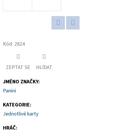
D
O
P
Twitter
Facebook
O
R
Kód:
2824
U
Č
U
ZEPTAT SE
HLÍDAT
J
E
JMÉNO ZNAČKY
:
M
Panini
E
KATEGORIE
:
Jednotlivé karty
POKÉMON
TCG:
HRÁČ
:
ME05