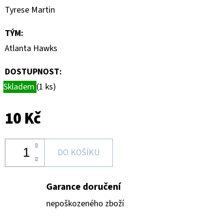
-
Tyrese Martin
PITCH
BLACK
BOOSTER
TÝM
:
BUNDLE
Atlanta Hawks
990
Kč
DOSTUPNOST:
Skladem
(1 ks)
10 Kč
DO KOŠÍKU
Garance doručení
nepoškozeného zboží