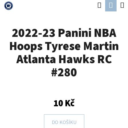
K
Hledat
Náku
Přejít
O
Zpět
Zpět
na
koší
Š
obsah
2022-23 Panini NBA
Í
C
K
Hoops Tyrese Martin
O
P
Atlanta Hawks RC
O
#280
T
Ř
E
B
10 Kč
U
J
DO KOŠÍKU