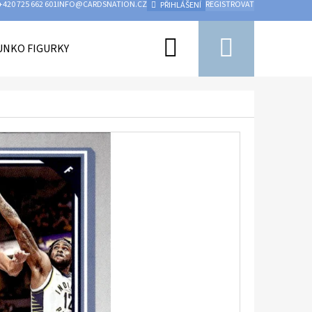
+420 725 662 601
INFO@CARDSNATION.CZ
REGISTROVAT
PŘIHLÁŠENÍ
Hledat
Nákupn
UNKO FIGURKY
PŘÍSLUŠENSTVÍ
UFC
HOKEJ
košík
Následující