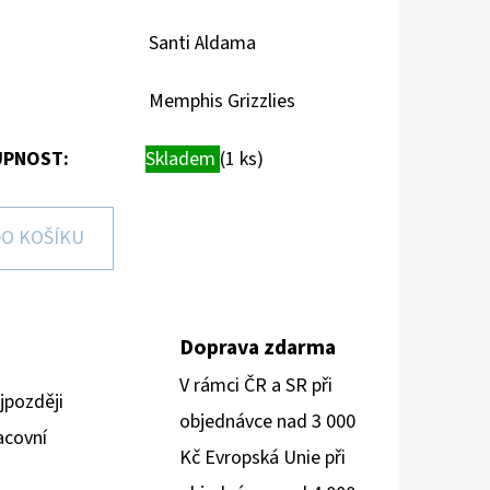
Santi Aldama
Memphis Grizzlies
PNOST:
Skladem
(1 ks)
O KOŠÍKU
Doprava zdarma
V rámci ČR a SR při
jpozději
objednávce nad 3 000
acovní
Kč Evropská Unie při