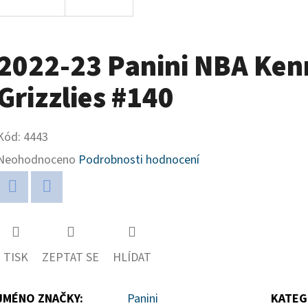
2022-23 Panini NBA Ken
Grizzlies #140
Kód:
4443
Průměrné
Neohodnoceno
Podrobnosti hodnocení
hodnocení
produktu
Twitter
Facebook
je
0,0
TISK
ZEPTAT SE
HLÍDAT
z
5
JMÉNO ZNAČKY
:
Panini
KATEG