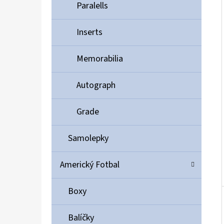
Í
Paralells
P
A
Inserts
ULTIMATE GUARD MAGNETIC CARD CASE 35PT
N
55 Kč
Memorabilia
E
L
Autograph
Grade
Samolepky
Americký Fotbal
Boxy
Balíčky