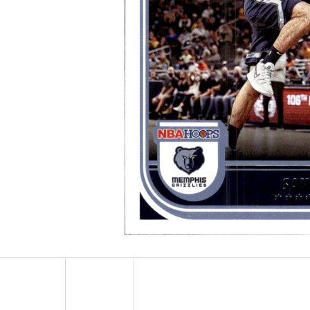
ULTRA PRO PLATINUM - 1 KS
POKÉMON TCG: ME0
BOOSTER BUNDLE
7 Kč
990 Kč