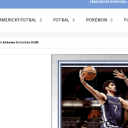
ZÁKAZNICKÁ PODPORA:
AMERICKÝ FOTBAL
FOTBAL
POKÉMON
F
O POTŘEBUJETE NAJÍT?
ti Aldama Grizzlies #140
HLEDAT
DOPORUČUJEME