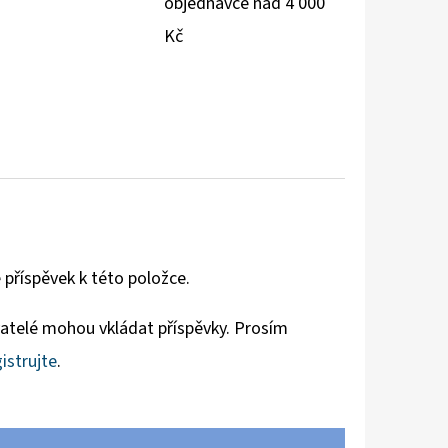
objednávce nad 4 000
Kč
 příspěvek k této položce.
vatelé mohou vkládat příspěvky. Prosím
istrujte
.