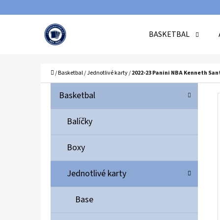
K
Přejít
O
Zpět
Zpět
na
BASKETBAL
Š
do
do
obsah
Í
obchodu
obchodu
C
K
Domů
/
Basketbal
/
Jednotlivé karty
/
2022-23 Panini NBA Kenneth San
P
K
Přeskočit
Basketbal
A
O
kategorie
T
S
Balíčky
E
T
G
Boxy
O
R
R
A
Jednotlivé karty
I
N
E
N
Base