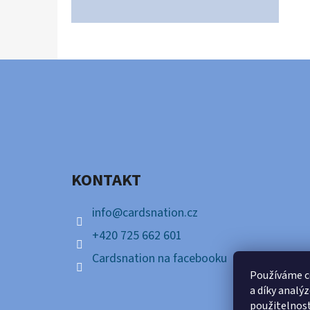
Z
Á
P
A
KONTAKT
T
Í
info
@
cardsnation.cz
+420 725 662 601
Cardsnation na facebooku
Používáme c
a díky analý
použitelnos