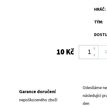
hvězdiček.
HRÁČ
:
TÝM
:
DOSTU
10 Kč
D
Odesíláme ne
Garance doručení
následující pr
nepoškozeného zboží
den