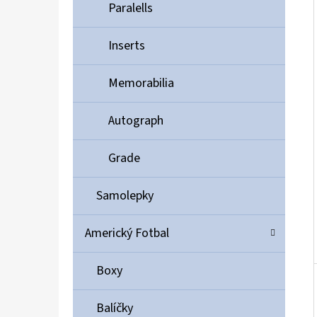
Í
Paralells
P
A
Inserts
ULTIMATE GUARD MAGNETIC CARD CASE 35PT
N
55 Kč
Memorabilia
E
L
Autograph
Grade
Samolepky
Americký Fotbal
Boxy
Balíčky