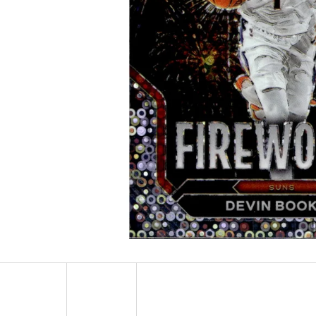
ULTRA PRO PLATINUM - 1 KS
POKÉMON TCG: ME0
BOOSTER BUNDLE
7 Kč
990 Kč