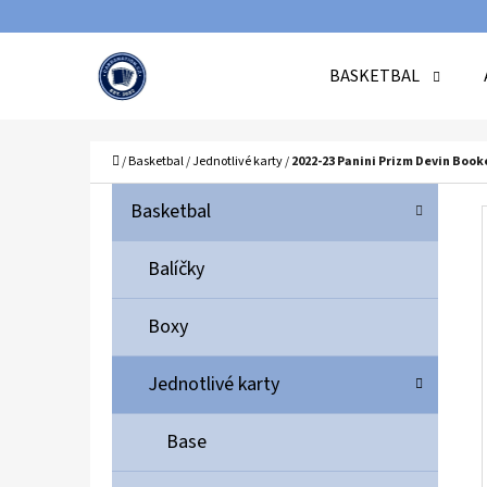
K
Přejít
O
Zpět
Zpět
na
BASKETBAL
Š
do
do
obsah
Í
obchodu
obchodu
C
K
Domů
/
Basketbal
/
Jednotlivé karty
/
2022-23 Panini Prizm Devin Book
P
K
Přeskočit
Basketbal
A
O
kategorie
T
S
Balíčky
E
T
G
Boxy
O
R
R
A
Jednotlivé karty
I
N
E
N
Base