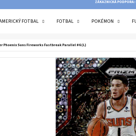
ZÁKAZNICKÁ PODPORA:
AMERICKÝ FOTBAL
FOTBAL
POKÉMON
F
O POTŘEBUJETE NAJÍT?
er Phoenix Suns Fireworks Fastbreak Parallel #6 (L)
HLEDAT
DOPORUČUJEME