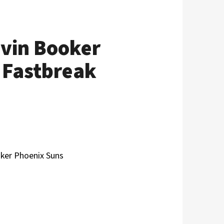
evin Booker
 Fastbreak
oker Phoenix Suns