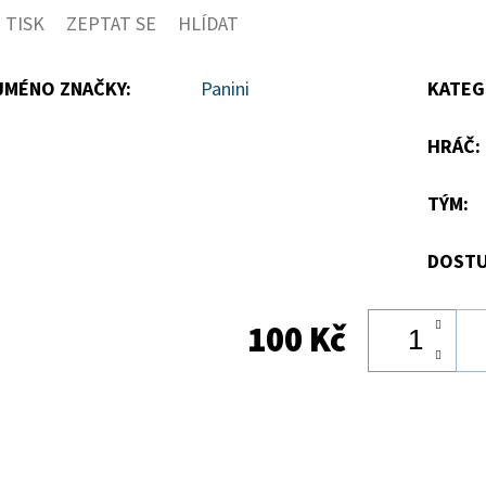
TISK
ZEPTAT SE
HLÍDAT
5
hvězdiček.
JMÉNO ZNAČKY
:
Panini
KATEG
HRÁČ
:
TÝM
:
DOSTU
100 Kč