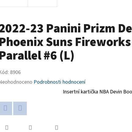
2022-23 Panini Prizm D
Phoenix Suns Fireworks
Parallel #6 (L)
Kód:
8906
Průměrné
Neohodnoceno
Podrobnosti hodnocení
hodnocení
Insertní kartička NBA Devin Bo
produktu
je
Twitter
Facebook
0,0
z