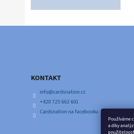
Z
Á
P
A
KONTAKT
T
Í
info
@
cardsnation.cz
+420 725 662 601
Cardsnation na facebooku
Používáme c
a díky analý
použitelnos