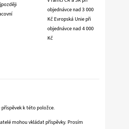
V rámci ČR a SR při
jpozději
objednávce nad 3 000
acovní
Kč Evropská Unie při
objednávce nad 4 000
Kč
 příspěvek k této položce.
vatelé mohou vkládat příspěvky. Prosím