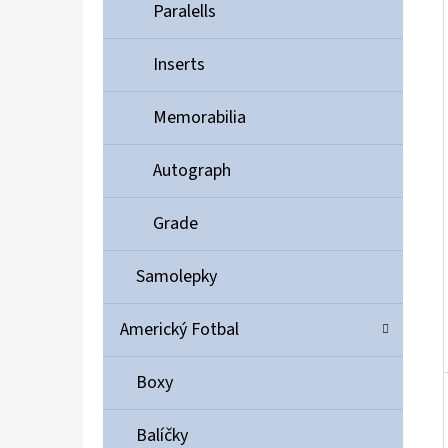
Í
Paralells
P
A
Inserts
ULTIMATE GUARD MAGNETIC CARD CASE 35PT
N
55 Kč
Memorabilia
E
L
Autograph
Grade
Samolepky
Americký Fotbal
Boxy
Balíčky