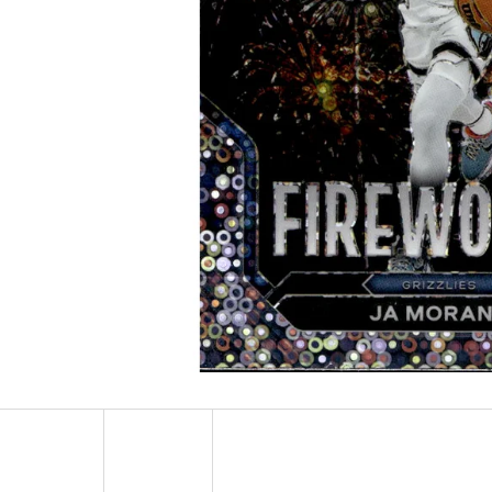
ULTRA PRO PLATINUM - 1 KS
POKÉMON TCG: ME0
BOOSTER BUNDLE
7 Kč
990 Kč