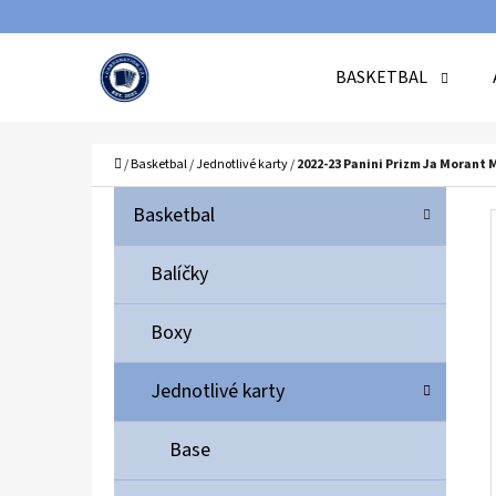
K
Přejít
O
Zpět
Zpět
na
BASKETBAL
Š
do
do
obsah
Í
obchodu
obchodu
C
K
Domů
/
Basketbal
/
Jednotlivé karty
/
2022-23 Panini Prizm Ja Morant 
P
K
Přeskočit
Basketbal
A
O
kategorie
T
S
Balíčky
E
T
G
Boxy
O
R
R
A
Jednotlivé karty
I
N
E
N
Base