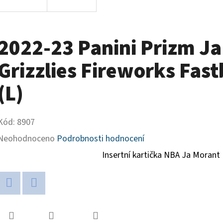
2022-23 Panini Prizm J
Grizzlies Fireworks Fast
(L)
Kód:
8907
Průměrné
Neohodnoceno
Podrobnosti hodnocení
hodnocení
Insertní kartička NBA Ja Morant 
produktu
je
Twitter
Facebook
0,0
z