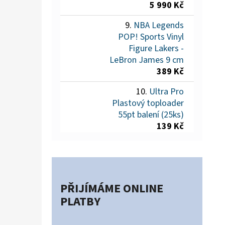
5 990 Kč
NBA Legends
POP! Sports Vinyl
Figure Lakers -
LeBron James 9 cm
389 Kč
Ultra Pro
Plastový toploader
55pt balení (25ks)
139 Kč
PŘIJÍMÁME ONLINE
PLATBY