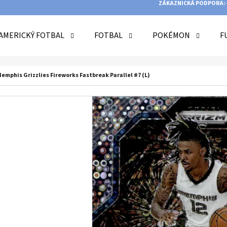
ZÁKAZNICKÁ PODPORA:
AMERICKÝ FOTBAL
FOTBAL
POKÉMON
F
O POTŘEBUJETE NAJÍT?
Memphis Grizzlies Fireworks Fastbreak Parallel #7 (L)
HLEDAT
DOPORUČUJEME