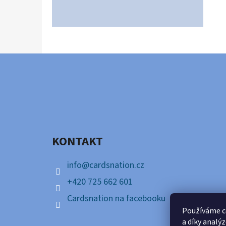
Z
Á
P
A
KONTAKT
T
Í
info
@
cardsnation.cz
+420 725 662 601
Cardsnation na facebooku
Používáme c
a díky analý