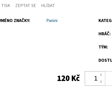
TISK
ZEPTAT SE
HLÍDAT
5
hvězdiček.
JMÉNO ZNAČKY
:
Panini
KATEG
HRÁČ
:
TÝM
:
DOSTU
120 Kč