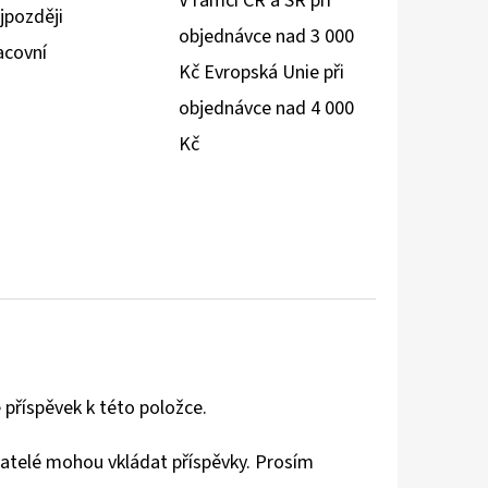
V rámci ČR a SR při
jpozději
objednávce nad 3 000
acovní
Kč Evropská Unie při
objednávce nad 4 000
Kč
 příspěvek k této položce.
vatelé mohou vkládat příspěvky. Prosím