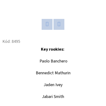
D
O
P
O
Twitter
Facebook
R
U
Kód:
8495
Č
Key rookies:
U
J
Paolo Banchero
E
M
Bennedict Mathurin
E
Jaden Ivey
NBA
Jabari Smith
LEGENDS
POP!