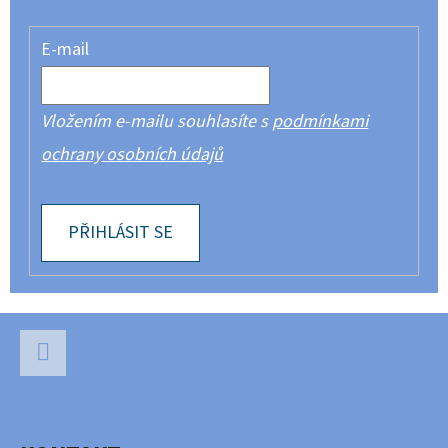
E-mail
Vložením e-mailu souhlasíte s
podmínkami
ochrany osobních údajů
PŘIHLÁSIT SE
Z
Á
P
Facebook
A