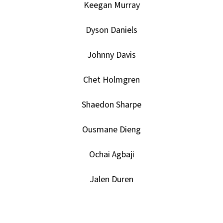
SPORTS
Keegan Murray
VINYL
FIGURE
LAKERS
Dyson Daniels
-
LEBRON
JAMES
Johnny Davis
9
CM
Chet Holmgren
389
Kč
Shaedon Sharpe
Ousmane Dieng
Ochai Agbaji
Jalen Duren