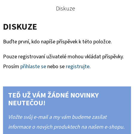
Diskuze
DISKUZE
Buďte první, kdo napíše příspěvek k této položce.
Pouze registrovaní uživatelé mohou vkládat příspěvky.
Prosím
přihlaste se
nebo se
registrujte
.
TEĎ UŽ VÁM ŽÁDNÉ NOVINKY
NEUTEČOU!
Vložte svůj e-mail a my vám budeme zasílat
informace o nových produktech na našem e-shopu.