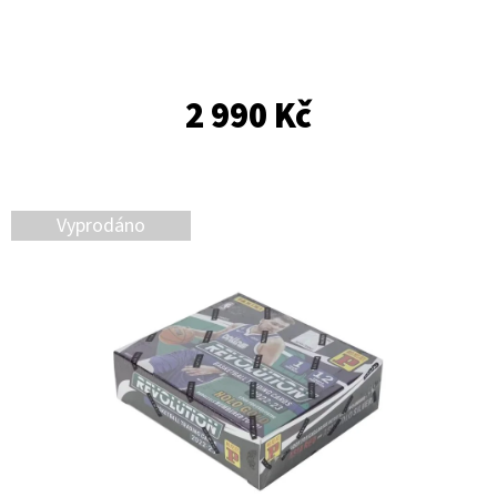
E
T
E
2 990 Kč
N
A
J
Í
Vyprodáno
T
?
HLEDAT