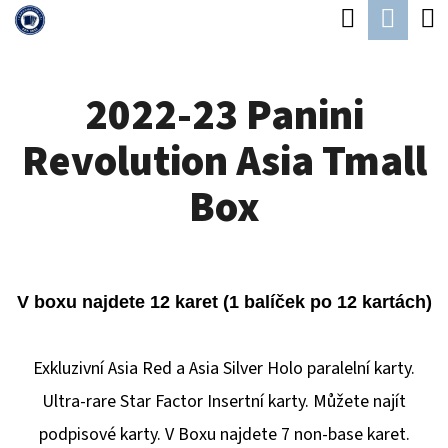
K
Hledat
Náku
Přejít
O
Zpět
Zpět
na
koší
Š
obsah
2022-23 Panini
Í
C
K
Revolution Asia Tmall
O
P
Box
O
T
Ř
V boxu najdete 12 karet (1 balíček po 12 kartách)
E
B
Exkluzivní Asia Red a Asia Silver Holo paralelní karty.
U
Ultra-rare Star Factor Insertní karty. Můžete najít
J
podpisové karty. V Boxu najdete 7 non-base karet.