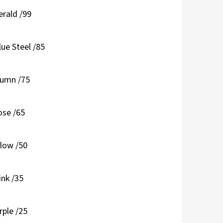
erald /99
lue Steel /85
tumn /75
ose /65
llow /50
ink /35
rple /25