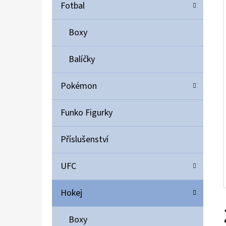
Í
Fotbal
P
A
Boxy
ULTIMATE GUARD MAGNETIC CARD CASE 35PT
N
55 Kč
Balíčky
E
L
Pokémon
Funko Figurky
Příslušenství
UFC
Hokej
Boxy