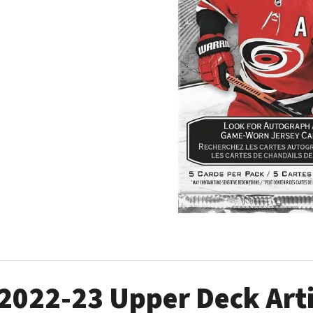
ULTRA PRO PLATINUM - 1 KS
POKÉMON TCG: ME0
BOOSTER BUNDLE
7 Kč
990 Kč
2022-23 Upper Deck Art