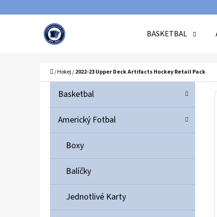
K
Přejít
O
Zpět
Zpět
na
BASKETBAL
Š
do
do
obsah
Í
obchodu
obchodu
C
K
Domů
/
Hokej
/
2022-23 Upper Deck Artifacts Hockey Retail Pack
P
K
Přeskočit
Basketbal
A
O
kategorie
T
S
Americký Fotbal
E
T
G
Boxy
O
R
R
A
Balíčky
I
N
E
N
Jednotlivé Karty