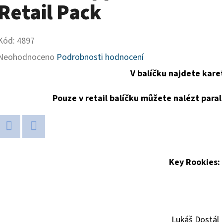
Retail Pack
Kód:
4897
Průměrné
Neohodnoceno
Podrobnosti hodnocení
hodnocení
V balíčku najdete kare
produktu
Pouze v retail balíčku můžete nalézt parale
je
0,0
z
Twitter
Facebook
5
Key Rookies:
hvězdiček.
Lukáš Dostál