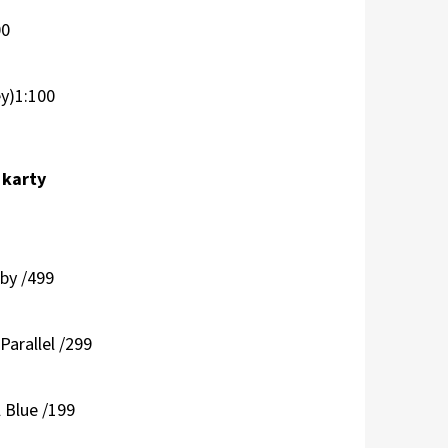
00
y)1:100
 karty
by /499
Parallel /299
 Blue /199