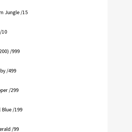
um Jungle /15
 /10
200) /999
uby /499
pper /299
 Blue /199
erald /99