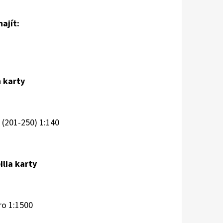
ajít:
 karty
(201-250) 1:140
lia karty
ro 1:1500