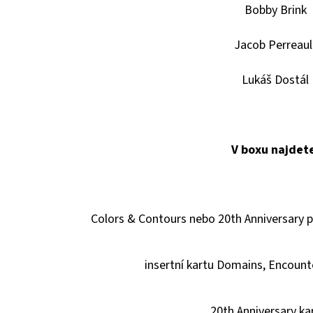
Bobby Brink
Jacob Perreaul
Lukáš Dostál
V boxu najdet
Colors & Contours nebo 20th Anniversary pa
insertní kartu Domains, Encounte
20th Anniversary ka