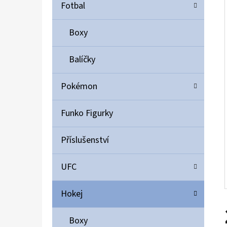
Í
Fotbal
P
A
Boxy
ULTIMATE GUARD MAGNETIC CARD CASE 35PT
N
55 Kč
Balíčky
E
L
Pokémon
Funko Figurky
Příslušenství
UFC
Hokej
Boxy