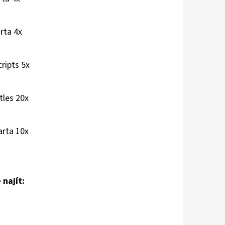
arta 4x
cripts 5x
tles 20x
arta 10x
najít: