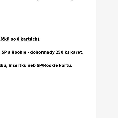
íčků po 8 kartách).
t SP a Rookie - dohormady 250 ks karet.
lku, insertku neb SP/Rookie kartu.