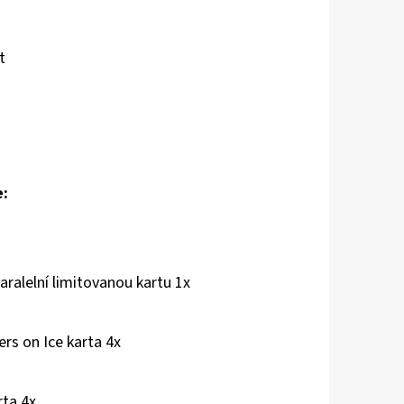
t
e:
ralelní limitovanou kartu 1x
rs on Ice karta 4x
rta 4x