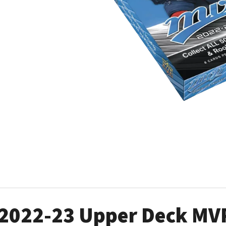
ULTRA PRO PLATINUM - 1 KS
POKÉMON TCG: ME0
BOOSTER BUNDLE
7 Kč
990 Kč
2022-23 Upper Deck MV