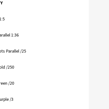
TY
1:5
arallel 1:36
ts Parallel /25
old /250
reen /20
urple /3