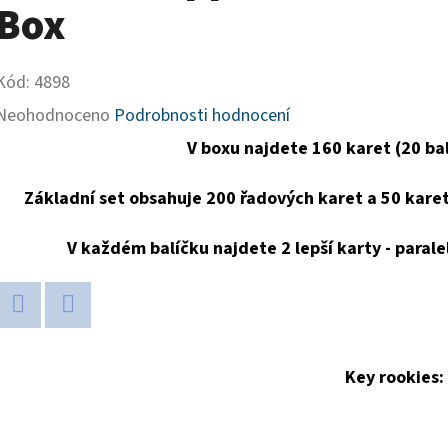
Box
Kód:
4898
Průměrné
Neohodnoceno
Podrobnosti hodnocení
hodnocení
V boxu najdete 160 karet (20 bal
produktu
Základní set obsahuje 200 řadových karet a 50 kare
je
0,0
V každém balíčku najdete 2 lepší karty - parale
z
5
Twitter
Facebook
hvězdiček.
Key rookies: