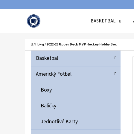
K
Přejít
O
Zpět
Zpět
na
BASKETBAL
Š
do
do
obsah
Í
obchodu
obchodu
C
K
Domů
/
Hokej
/
2022-23 Upper Deck MVP Hockey Hobby Box
P
K
Přeskočit
Basketbal
A
O
kategorie
T
S
Americký Fotbal
E
T
G
Boxy
O
R
R
A
Balíčky
I
N
E
N
Jednotlivé Karty