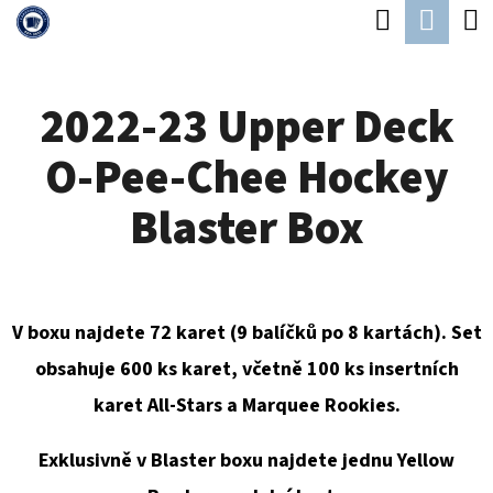
K
Hledat
Náku
Přejít
O
Zpět
Zpět
na
koší
Š
obsah
2022-23 Upper Deck
Í
C
K
O-Pee-Chee Hockey
O
P
Blaster Box
O
T
Ř
V boxu najdete 72 karet (9 balíčků po 8 kartách).
Set
E
obsahuje 600 ks karet, včetně 100 ks insertních
B
karet
All-Stars a Marquee Rookies
.
U
J
Exklusivně v Blaster boxu najdete jednu Yellow