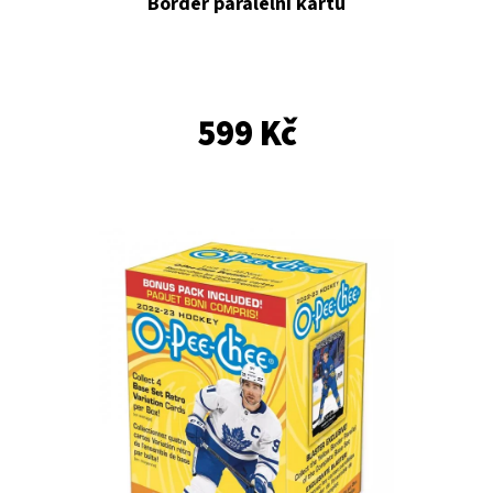
E
Border paralelní kartu
T
E
N
599 Kč
A
J
Í
T
?
HLEDAT