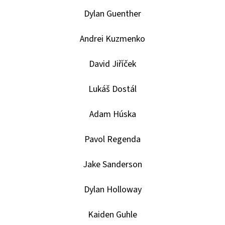
CHROME
UPDATE
Dylan Guenther
VALUE
BOX
Andrei Kuzmenko
1
450
Kč
David Jiříček
Lukáš Dostál
Adam Húska
Pavol Regenda
Jake Sanderson
Dylan Holloway
Kaiden Guhle