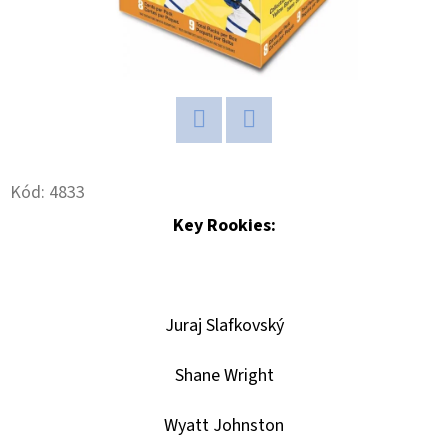
D
O
P
O
R
Twitter
Facebook
U
Kód:
4833
Č
U
Key Rookies:
J
E
M
Juraj Slafkovský
E
Shane Wright
2025-
26
Wyatt Johnston
TOPPS