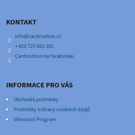
P
Facebook
A
KONTAKT
T
Í
info
@
cardsnation.cz
+420 725 662 601
Cardsnation na facebooku
INFORMACE PRO VÁS
Obchodní podmínky
Podmínky ochrany osobních údajů
Věrnostní Program