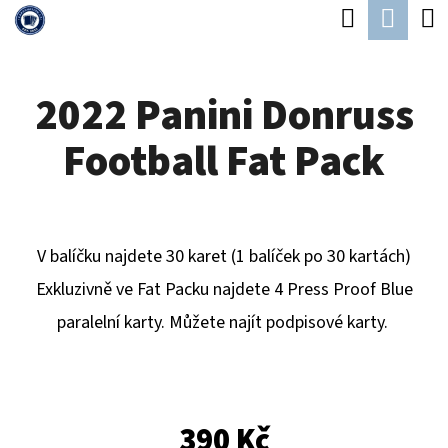
K
Hledat
Náku
Přejít
O
Zpět
Zpět
na
koší
Š
obsah
2022 Panini Donruss
Í
C
K
Football Fat Pack
O
P
O
T
V balíčku najdete 30 karet (1 balíček po 30 kartách)
Ř
Exkluzivně ve Fat Packu najdete 4 Press Proof Blue
E
paralelní karty. Můžete najít podpisové karty.
B
U
J
390 Kč