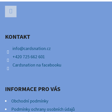
Z
Á
P
Facebook
A
KONTAKT
T
Í
info
@
cardsnation.cz
+420 725 662 601
Cardsnation na facebooku
INFORMACE PRO VÁS
Obchodní podmínky
Podmínky ochrany osobních údajů