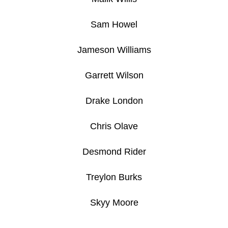
-
PITCH
BLACK
Sam Howel
ELITE
TRAINER
BOX
Jameson Williams
1
890
Garrett Wilson
Kč
Drake London
Chris Olave
Desmond Rider
Treylon Burks
Skyy Moore