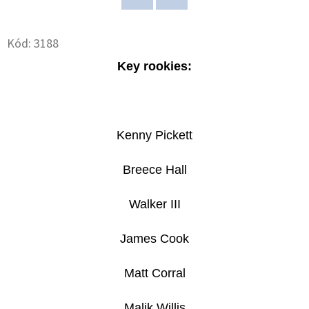
Twitter
Facebook
D
Kód:
3188
O
P
Key rookies:
O
R
U
Č
Kenny Pickett
U
Breece Hall
J
E
Walker III
M
E
James Cook
Matt Corral
POKÉMON
TCG:
ME05
Malik Willis