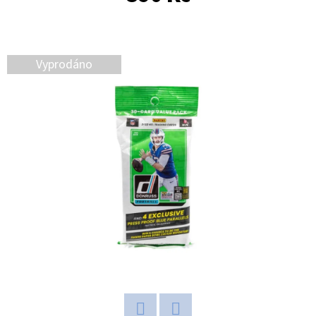
E
T
E
Vyprodáno
N
A
J
Í
T
?
HLEDAT