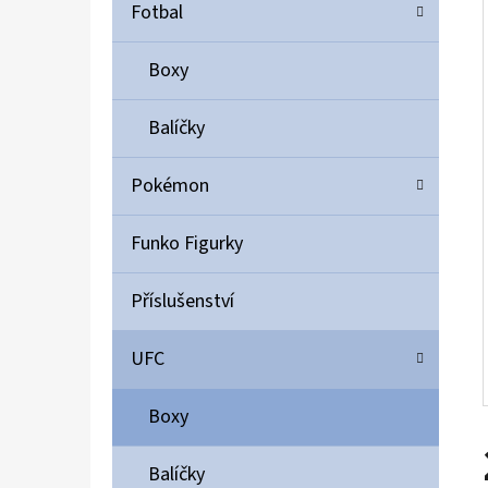
Í
Fotbal
P
A
Boxy
ULTIMATE GUARD MAGNETIC CARD CASE 35PT
N
55 Kč
Balíčky
E
L
Pokémon
Funko Figurky
Příslušenství
UFC
Boxy
Balíčky