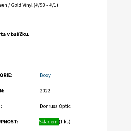
en / Gold Vinyl (#/99 - #/1)
ta v balíčku.
ORIE
:
Boxy
N
:
2022
S
:
Donruss Optic
PNOST:
Skladem
(1 ks)