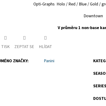
Opti-Graphs Holo / Red / Blue / Gold / gre
Downtown
V průměru 1 non-base kar
TISK
ZEPTAT SE
HLÍDAT
JMÉNO ZNAČKY
:
Panini
KATEG
SEASO
SERIE
DOSTU