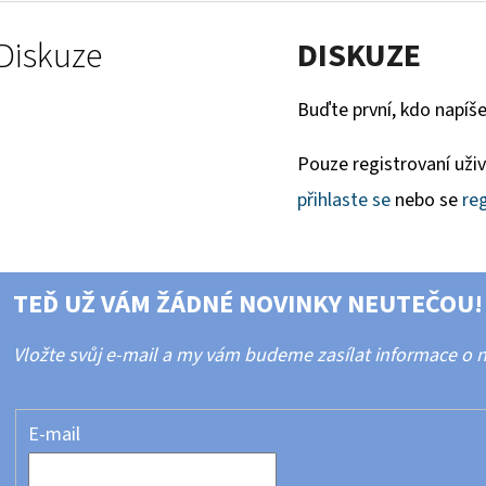
Diskuze
DISKUZE
Buďte první, kdo napíše
Pouze registrovaní uži
přihlaste se
nebo se
reg
TEĎ UŽ VÁM ŽÁDNÉ NOVINKY NEUTEČOU!
Vložte svůj e-mail a my vám budeme zasílat informace o
E-mail