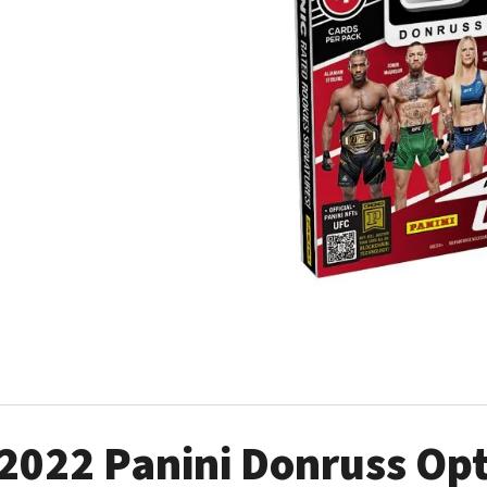
ULTRA PRO PLATINUM - 1 KS
POKÉMON TCG: ME0
BOOSTER BUNDLE
7 Kč
990 Kč
2022 Panini Donruss Op