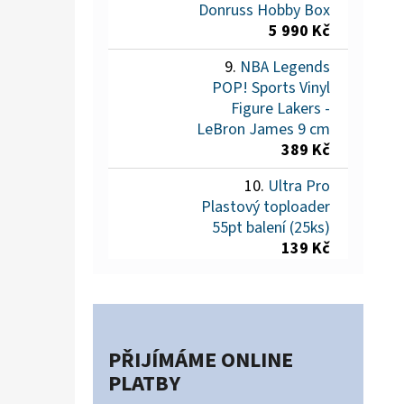
Donruss Hobby Box
5 990 Kč
NBA Legends
POP! Sports Vinyl
Figure Lakers -
LeBron James 9 cm
389 Kč
Ultra Pro
Plastový toploader
55pt balení (25ks)
139 Kč
PŘIJÍMÁME ONLINE
PLATBY