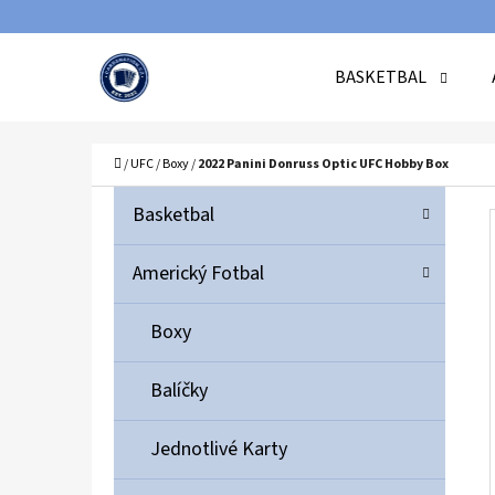
K
Přejít
O
Zpět
Zpět
na
BASKETBAL
Š
do
do
obsah
Í
obchodu
obchodu
C
K
Domů
/
UFC
/
Boxy
/
2022 Panini Donruss Optic UFC Hobby Box
P
K
Přeskočit
Basketbal
A
O
kategorie
T
S
Americký Fotbal
E
T
G
Boxy
O
R
R
A
Balíčky
I
N
E
N
Jednotlivé Karty