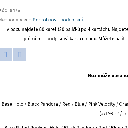
Kód:
8476
Průměrné
Neohodnoceno
Podrobnosti hodnocení
hodnocení
V boxu najdete 80 karet (20 balíčků po 4 kartách). Najdete
produktu
průměru 1 podpisová karta na box. Můžete najít U
je
0,0
Twitter
Facebook
z
Box může obsaho
5
hvězdiček.
Base Holo / Black Pandora / Red / Blue / Pink Velocity / Oran
(#/199 - #/1)
Base Rated Rookies Holo / Black Pandora / Red / Blue / Pin