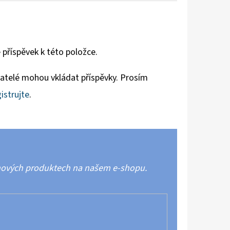
 příspěvek k této položce.
vatelé mohou vkládat příspěvky. Prosím
istrujte
.
 nových produktech na našem e-shopu.