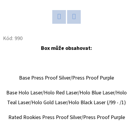
D
O
P
Twitter
Facebook
O
Kód:
990
R
Box může obsahovat:
U
Č
U
J
Base Press Proof Silver/Press Proof Purple
E
M
Base Holo Laser/Holo Red Laser/Holo Blue Laser/Holo
E
Teal Laser/Holo Gold Laser/Holo Black Laser (/99 - /1)
Rated Rookies Press Proof Silver/Press Proof Purple
2025-
26
PANINI