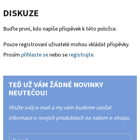
DISKUZE
Buďte první, kdo napíše příspěvek k této položce.
Pouze registrovaní uživatelé mohou vkládat příspěvky.
Prosím
přihlaste se
nebo se
registrujte
.
TEĎ UŽ VÁM ŽÁDNÉ NOVINKY
NEUTEČOU!
Vložte svůj e-mail a my vám budeme zasílat
informace o nových produktech na našem e-shopu.