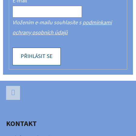
E-mail
Vložením e-mailu souhlasíte s
podmínkami
ochrany osobních údajů
PŘIHLÁSIT SE
Z
Á
P
Facebook
A
KONTAKT
T
Í