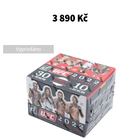
E
T
3 890 Kč
E
N
A
Vyprodáno
J
Í
T
?
HLEDAT