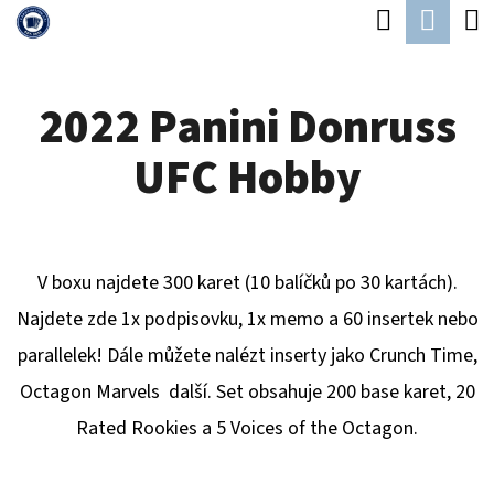
K
Hledat
Náku
Přejít
O
Zpět
Zpět
na
koší
Š
obsah
2022 Panini Donruss
Í
C
K
UFC Hobby
O
P
O
T
V boxu najdete 300 karet (10 balíčků po 30 kartách).
Ř
Najdete zde 1x podpisovku, 1x memo a 60 insertek nebo
E
parallelek! Dále můžete nalézt inserty jako Crunch Time,
B
Octagon Marvels další. Set obsahuje 200 base karet, 20
U
Rated Rookies a 5 Voices of the Octagon.
J